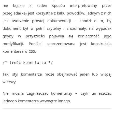
nie będzie z żaden sposób interpretowany przez
Algorytmy wyszukiwania
przeglądarkę) jest korzystne z kilku powodów. Jednym z nich
Inne
jest tworzenie prostej dokumentacji – chodzi o to, by
DEV
dokument był w pełni czytelny i zrozumiały, na wypadek
C++
gdyby w przyszłości pojawiła się konieczność jego
Elementarz Java
modyfikacji. Poniżej zaprezentowana jest konstrukcja
Pascal
komentarza w CSS.
WEB
.htaccess
/* treść komentarza */
HTML 5
Taki styl komentarza może obejmować jeden lub więcej
CSS 3
wierszy.
JavaScript
Nie można zagnieżdżać komentarzy – czyli umieszczać
Django
jednego komentarza wewnątrz innego.
PHP
WordPress