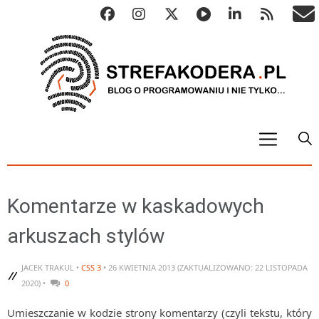
START
ALGO
Komentarze w kaskadowych
Abstrakcyjne struktury danych
arkuszach stylów
Metody numeryczne
Algorytmy sortowania
JACEK TRAKUL •
CSS 3
• 26 KWIETNIA 2013 (ZAKTUALIZOWANO: 22 LISTOPADA
2020) •
0
Algorytmy szyfrujące
Umieszczanie w kodzie strony komentarzy (czyli tekstu, który
Algorytmy konwersji