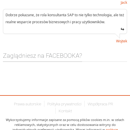
Jack
Dobrze pokazane, że rola konsultanta SAP to nie tylko technologia, ale też
realne wsparcie procesów biznesowych i pracy użytkowników.
Wojtek
Zaglądniesz na FACEBOOKA?
Prawa autorskie
Polityka prywatności
Współpraca PR
Kontakt
Wykorzystujemy informacje zapisane za pomocą plików cookies m.in. w celach
reklamowych, statystycznych oraz w celu dostosowania witryny do
indywidualnych preferencji użytkownika. Więcej informacji w
polityce