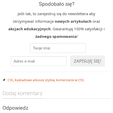
Spodobało się?
MOBILE
Android
Jeśli tak, to zarejestruj się do newslettera aby
KONTROLA WERSJI
otrzymywać informacje
nowych artykułach
oraz
Git
akcjach edukacyjnych
. Gwarantuję 100% satysfakcji i
BAZY
żadnego spamowania
!
SQL
MySQL
TESTOWANIE
SIECI
EXCEL
WYDARZENIA
CSS
,
Kaskadowe arkusze stylów
,
komentarze w CSS
BIZNES
PO GODZINACH
Dodaj komentarz
KONTAKT
Odpowiedz