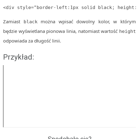
<div style="border-left:1px solid black; height:
Algorytmy wyszukiwania
Inne
Zamiast
można wpisać dowolny kolor, w którym
black
DEV
będzie wyświetlana pionowa linia, natomiast wartość
height
C++
odpowiada za długość linii.
Elementarz Java
Przykład:
Pascal
WEB
.htaccess
HTML 5
CSS 3
JavaScript
Django
PHP
WordPress