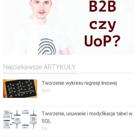
Najciekawsze ARTYKUŁY
Tworzenie wykresu regresji liniowej
Excel
Tworzenie, usuwanie i modyfikacja tabel w
SQL
SQL