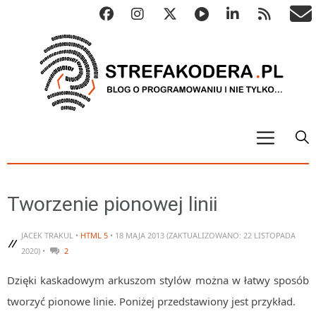
START
ALGO
Tworzenie pionowej linii
Abstrakcyjne struktury danych
JACEK TRAKUL •
HTML 5
• 18 MAJA 2013 (ZAKTUALIZOWANO: 22 LISTOPADA
Metody numeryczne
2020) •
2
Algorytmy sortowania
Dzięki kaskadowym arkuszom stylów można w łatwy sposób
Algorytmy szyfrujące
tworzyć pionowe linie. Poniżej przedstawiony jest przykład.
Algorytmy konwersji