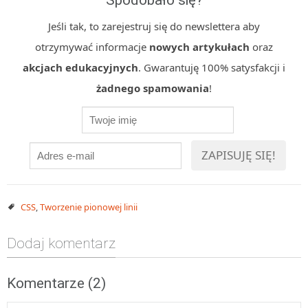
Spodobało się?
MOBILE
Jeśli tak, to zarejestruj się do newslettera aby
Android
otrzymywać informacje
nowych artykułach
oraz
KONTROLA WERSJI
akcjach edukacyjnych
. Gwarantuję 100% satysfakcji i
Git
żadnego spamowania
!
BAZY
SQL
MySQL
TESTOWANIE
SIECI
EXCEL
CSS
,
Tworzenie pionowej linii
WYDARZENIA
BIZNES
Dodaj komentarz
PO GODZINACH
KONTAKT
Komentarze (2)