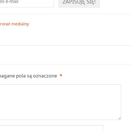
tronat medialny
agane pola są oznaczone
*