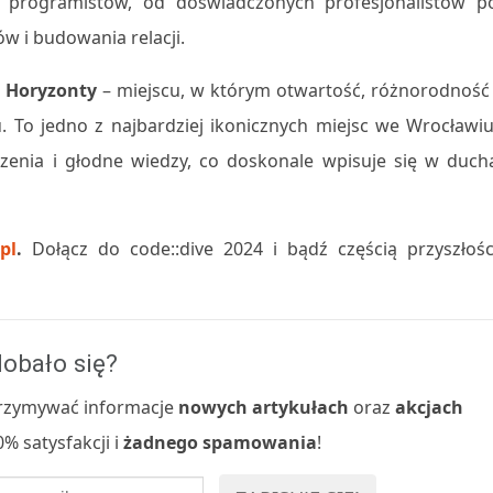
 programistów, od doświadczonych profesjonalistów p
w i budowania relacji.
e Horyzonty
– miejscu, w którym otwartość, różnorodność 
. To jedno z najbardziej ikonicznych miejsc we Wrocławiu
enia i głodne wiedzy, co doskonale wpisuje się w duch
pl
.
Dołącz do code::dive 2024 i bądź częścią przyszłośc
obało się?
 otrzymywać informacje
nowych artykułach
oraz
akcjach
% satysfakcji i
żadnego spamowania
!