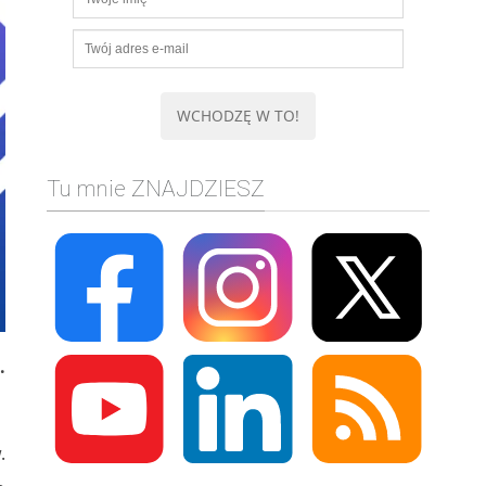
Tu mnie ZNAJDZIESZ
.
.