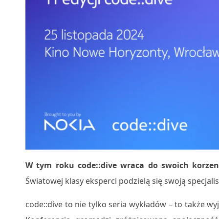
W tym roku code::dive wraca do swoich korzen
Światowej klasy eksperci podzielą się swoją specjal
code::dive to nie tylko seria wykładów – to także