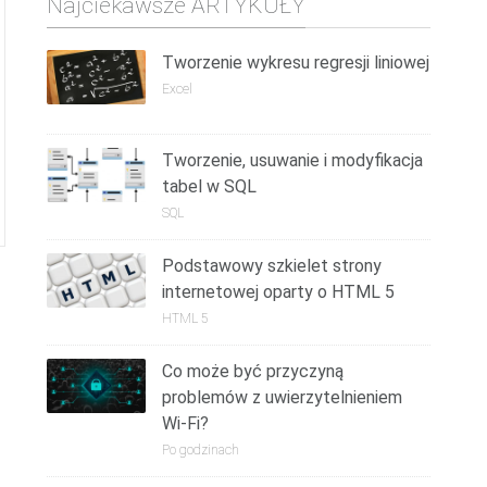
Najciekawsze ARTYKUŁY
Tworzenie wykresu regresji liniowej
Excel
Tworzenie, usuwanie i modyfikacja
tabel w SQL
SQL
Podstawowy szkielet strony
internetowej oparty o HTML 5
HTML 5
Co może być przyczyną
problemów z uwierzytelnieniem
Wi-Fi?
Po godzinach