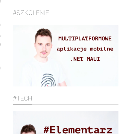
o
#SZKOLENIE
i
,
a
i
#TECH