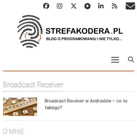
START
Broadcast Receiver
ALGO
Abstrakcyjne struktury danych
Broadcast Receiver w Androidzie – co to
Metody numeryczne
takiego?
Algorytmy sortowania
Algorytmy szyfrujące
O MNIE
Algorytmy konwersji