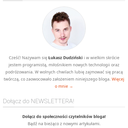
Algorytmy wyszukiwania
Inne
DEV
C++
Elementarz Java
Pascal
Cześć! Nazywam się
Łukasz Dudziński
i w wielkim skrócie
WEB
jestem programistą, miłośnikiem nowych technologii oraz
.htaccess
podróżowania. W wolnych chwilach lubię zajmować się pracą
HTML 5
twórczą, co zaowocowało założeniem niniejszego bloga.
Więcej
o mnie →
CSS 3
JavaScript
Dołącz do NEWSLETTERA!
Django
PHP
Dołącz do społeczności czytelników bloga!
Bądź na bieżąco z nowymi artykułami.
WordPress