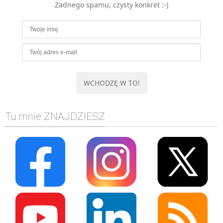
Żadnego spamu, czysty konkret :-)
MOBILE
Android
KONTROLA WERSJI
Git
BAZY
SQL
MySQL
TESTOWANIE
Tu mnie ZNAJDZIESZ
SIECI
EXCEL
WYDARZENIA
BIZNES
PO GODZINACH
KONTAKT