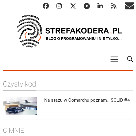
START
Czysty kod
ALGO
Abstrakcyjne struktury danych
Na stażu w Comarchu poznam… SOLID #4
Metody numeryczne
Algorytmy sortowania
Algorytmy szyfrujące
O MNIE
Algorytmy konwersji