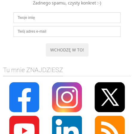
Żadnego spamu, czysty konkret :-)
MOBILE
Android
KONTROLA WERSJI
Git
BAZY
SQL
MySQL
TESTOWANIE
Tu mnie ZNAJDZIESZ
SIECI
EXCEL
WYDARZENIA
BIZNES
PO GODZINACH
KONTAKT