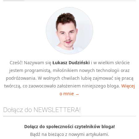
Algorytmy wyszukiwania
Inne
DEV
C++
Elementarz Java
Pascal
Cześć! Nazywam się
Łukasz Dudziński
i w wielkim skrócie
WEB
jestem programistą, miłośnikiem nowych technologii oraz
.htaccess
podróżowania. W wolnych chwilach lubię zajmować się pracą
HTML 5
twórczą, co zaowocowało założeniem niniejszego bloga.
Więcej
o mnie →
CSS 3
JavaScript
Dołącz do NEWSLETTERA!
Django
PHP
Dołącz do społeczności czytelników bloga!
Bądź na bieżąco z nowymi artykułami.
WordPress