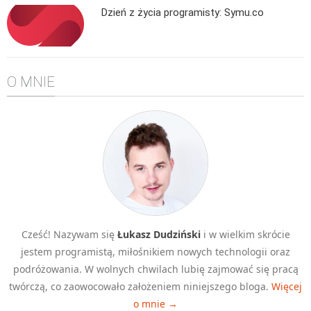
Dzień z życia programisty: Symu.co
Algorytmy wyszukiwania
Inne
DEV
O MNIE
C++
Elementarz Java
Pascal
WEB
.htaccess
HTML 5
CSS 3
Cześć! Nazywam się
Łukasz Dudziński
i w wielkim skrócie
JavaScript
jestem programistą, miłośnikiem nowych technologii oraz
Django
podróżowania. W wolnych chwilach lubię zajmować się pracą
PHP
twórczą, co zaowocowało założeniem niniejszego bloga.
Więcej
o mnie →
WordPress