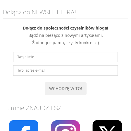
MOBILE
Dołącz do NEWSLETTERA!
Android
KONTROLA WERSJI
Dołącz do społeczności czytelników bloga!
Git
Bądź na bieżąco z nowymi artykułami.
BAZY
Żadnego spamu, czysty konkret :-)
SQL
MySQL
TESTOWANIE
SIECI
EXCEL
WYDARZENIA
BIZNES
PO GODZINACH
Tu mnie ZNAJDZIESZ
KONTAKT