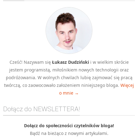
Algorytmy wyszukiwania
Inne
DEV
C++
Elementarz Java
Pascal
Cześć! Nazywam się
Łukasz Dudziński
i w wielkim skrócie
WEB
jestem programistą, miłośnikiem nowych technologii oraz
.htaccess
podróżowania. W wolnych chwilach lubię zajmować się pracą
HTML 5
twórczą, co zaowocowało założeniem niniejszego bloga.
Więcej
o mnie →
CSS 3
JavaScript
Dołącz do NEWSLETTERA!
Django
PHP
Dołącz do społeczności czytelników bloga!
Bądź na bieżąco z nowymi artykułami.
WordPress