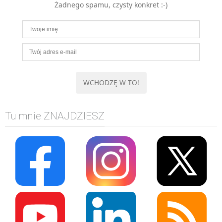
Żadnego spamu, czysty konkret :-)
MOBILE
Android
KONTROLA WERSJI
Git
BAZY
SQL
MySQL
TESTOWANIE
Tu mnie ZNAJDZIESZ
SIECI
EXCEL
WYDARZENIA
BIZNES
PO GODZINACH
KONTAKT