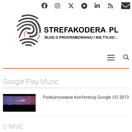
START
Google Play Music
ALGO
Abstrakcyjne struktury danych
Podsumowanie konferencji Google I/O 2013
Metody numeryczne
Algorytmy sortowania
Algorytmy szyfrujące
O MNIE
Algorytmy konwersji