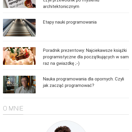
architektonicznym
Algorytmy wyszukiwania
Inne
Etapy nauki programowania
DEV
C++
Elementarz Java
Poradnik prezentowy: Najciekawsze książki
Pascal
programistyczne dla początkujących w sam
WEB
raz na gwiazdkę ;-)
.htaccess
Nauka programowania dla opornych. Czyli
HTML 5
jak zacząć programować?
CSS 3
JavaScript
O MNIE
Django
PHP
WordPress