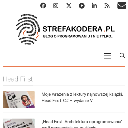
START
Head First
ALGO
Abstrakcyjne struktury danych
Moje wrażenia z lektury najnowszej książki,
Metody numeryczne
Head First. C# – wydanie V
Algorytmy sortowania
Algorytmy szyfrujące
„Head First. Architektura oprogramowania”
Algorytmy konwersji
czyli przewodnik po myśleniu