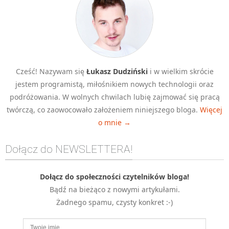
MOBILE
Android
KONTROLA WERSJI
Git
BAZY
Cześć! Nazywam się
Łukasz Dudziński
i w wielkim skrócie
SQL
jestem programistą, miłośnikiem nowych technologii oraz
podróżowania. W wolnych chwilach lubię zajmować się pracą
MySQL
twórczą, co zaowocowało założeniem niniejszego bloga.
Więcej
TESTOWANIE
o mnie →
SIECI
EXCEL
Dołącz do NEWSLETTERA!
WYDARZENIA
BIZNES
Dołącz do społeczności czytelników bloga!
PO GODZINACH
Bądź na bieżąco z nowymi artykułami.
KONTAKT
Żadnego spamu, czysty konkret :-)