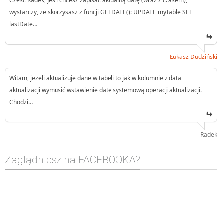
Cześć Radek, Jeśli chcesz zapisać aktualną datę (wraz z czasem),
wystarczy, że skorzysasz z funcji GETDATE(): UPDATE myTable SET
lastDate…
Łukasz Dudziński
Witam, jeżeli aktualizuje dane w tabeli to jak w kolumnie z data
aktualizacji wymusić wstawienie date systemową operacji aktualizacji.
Chodzi…
Radek
Zaglądniesz na FACEBOOKA?