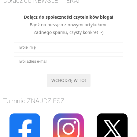
Dołącz do NEWSLETTERA!
MOBILE
Android
Dołącz do społeczności czytelników bloga!
Bądź na bieżąco z nowymi artykułami.
KONTROLA WERSJI
Żadnego spamu, czysty konkret :-)
Git
BAZY
SQL
MySQL
TESTOWANIE
SIECI
EXCEL
WYDARZENIA
Tu mnie ZNAJDZIESZ
BIZNES
PO GODZINACH
KONTAKT