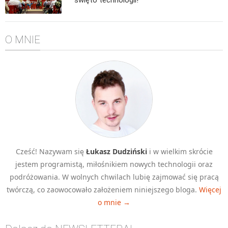
Algorytmy wyszukiwania
Inne
O MNIE
DEV
C++
Elementarz Java
Pascal
WEB
.htaccess
HTML 5
Cześć! Nazywam się
Łukasz Dudziński
i w wielkim skrócie
CSS 3
jestem programistą, miłośnikiem nowych technologii oraz
JavaScript
podróżowania. W wolnych chwilach lubię zajmować się pracą
Django
twórczą, co zaowocowało założeniem niniejszego bloga.
Więcej
o mnie →
PHP
WordPress