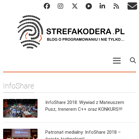
START
InfoShare
ALGO
Abstrakcyjne struktury danych
InfoShare 2018: Wywiad z Mateuszem
Metody numeryczne
Pusz, trenerem C++ oraz KONKURS!!!
Algorytmy sortowania
Algorytmy szyfrujące
Patronat medialny: InfoShare 2018 –
Algorytmy konwersji
święto technologii!