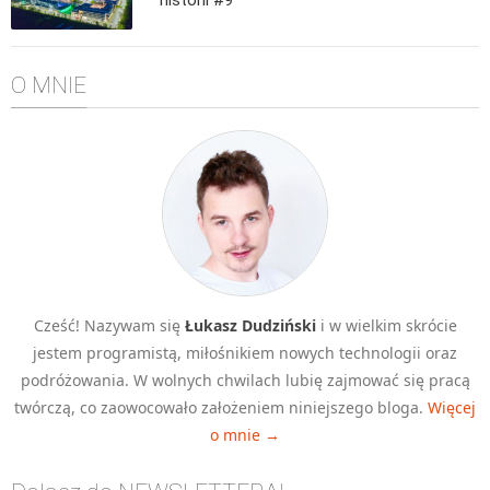
Algorytmy wyszukiwania
Inne
O MNIE
DEV
C++
Elementarz Java
Pascal
WEB
.htaccess
HTML 5
Cześć! Nazywam się
Łukasz Dudziński
i w wielkim skrócie
CSS 3
jestem programistą, miłośnikiem nowych technologii oraz
JavaScript
podróżowania. W wolnych chwilach lubię zajmować się pracą
Django
twórczą, co zaowocowało założeniem niniejszego bloga.
Więcej
o mnie →
PHP
WordPress