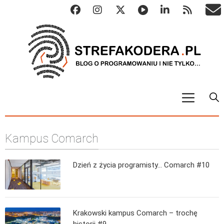
START
Kampus Comarch
ALGO
Abstrakcyjne struktury danych
Dzień z życia programisty… Comarch #10
Metody numeryczne
Algorytmy sortowania
Algorytmy szyfrujące
Krakowski kampus Comarch – trochę
Algorytmy konwersji
historii #9