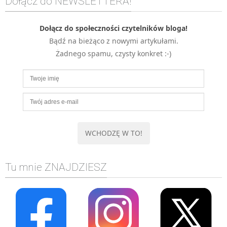
Dołącz do NEWSLETTERA!
MOBILE
Android
Dołącz do społeczności czytelników bloga!
Bądź na bieżąco z nowymi artykułami.
KONTROLA WERSJI
Żadnego spamu, czysty konkret :-)
Git
BAZY
SQL
MySQL
TESTOWANIE
SIECI
EXCEL
WYDARZENIA
Tu mnie ZNAJDZIESZ
BIZNES
PO GODZINACH
KONTAKT