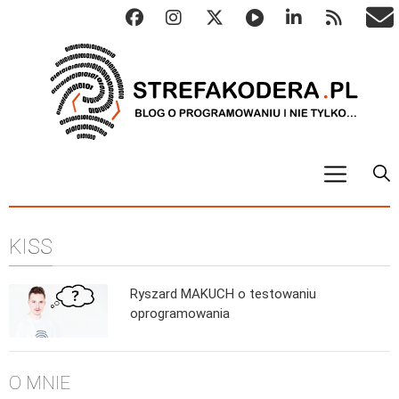
START
KISS
ALGO
Abstrakcyjne struktury danych
Ryszard MAKUCH o testowaniu
Metody numeryczne
oprogramowania
Algorytmy sortowania
Algorytmy szyfrujące
O MNIE
Algorytmy konwersji