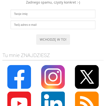
Żadnego spamu, czysty konkret :-)
MOBILE
Android
KONTROLA WERSJI
Git
BAZY
SQL
MySQL
TESTOWANIE
Tu mnie ZNAJDZIESZ
SIECI
EXCEL
WYDARZENIA
BIZNES
PO GODZINACH
KONTAKT