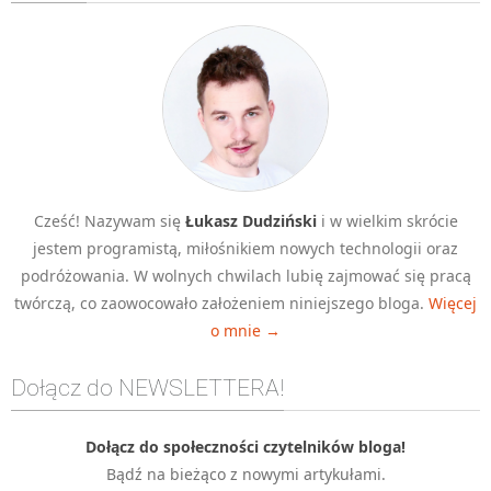
Algorytmy wyszukiwania
Inne
DEV
C++
Elementarz Java
Pascal
Cześć! Nazywam się
Łukasz Dudziński
i w wielkim skrócie
WEB
jestem programistą, miłośnikiem nowych technologii oraz
.htaccess
podróżowania. W wolnych chwilach lubię zajmować się pracą
HTML 5
twórczą, co zaowocowało założeniem niniejszego bloga.
Więcej
o mnie →
CSS 3
JavaScript
Dołącz do NEWSLETTERA!
Django
PHP
Dołącz do społeczności czytelników bloga!
Bądź na bieżąco z nowymi artykułami.
WordPress