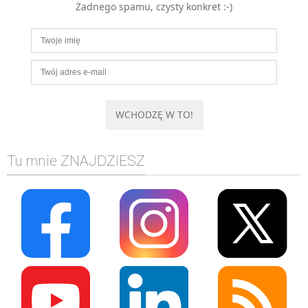
Żadnego spamu, czysty konkret :-)
MOBILE
Android
KONTROLA WERSJI
Git
BAZY
SQL
MySQL
TESTOWANIE
Tu mnie ZNAJDZIESZ
SIECI
EXCEL
WYDARZENIA
BIZNES
PO GODZINACH
KONTAKT