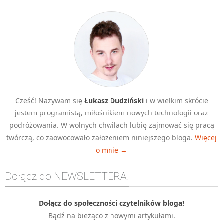
Algorytmy wyszukiwania
Inne
DEV
C++
Elementarz Java
Pascal
Cześć! Nazywam się
Łukasz Dudziński
i w wielkim skrócie
WEB
jestem programistą, miłośnikiem nowych technologii oraz
.htaccess
podróżowania. W wolnych chwilach lubię zajmować się pracą
HTML 5
twórczą, co zaowocowało założeniem niniejszego bloga.
Więcej
o mnie →
CSS 3
JavaScript
Dołącz do NEWSLETTERA!
Django
PHP
Dołącz do społeczności czytelników bloga!
Bądź na bieżąco z nowymi artykułami.
WordPress