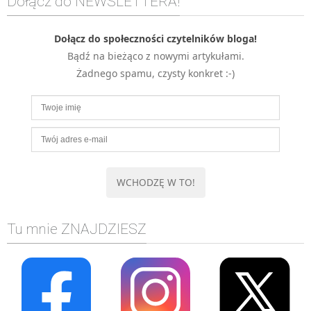
Dołącz do NEWSLETTERA!
MOBILE
Android
Dołącz do społeczności czytelników bloga!
Bądź na bieżąco z nowymi artykułami.
KONTROLA WERSJI
Żadnego spamu, czysty konkret :-)
Git
BAZY
SQL
MySQL
TESTOWANIE
SIECI
EXCEL
WYDARZENIA
Tu mnie ZNAJDZIESZ
BIZNES
PO GODZINACH
KONTAKT