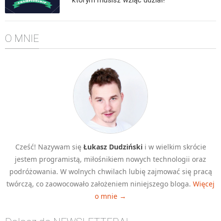
Algorytmy wyszukiwania
Inne
O MNIE
DEV
C++
Elementarz Java
Pascal
WEB
.htaccess
HTML 5
Cześć! Nazywam się
Łukasz Dudziński
i w wielkim skrócie
CSS 3
jestem programistą, miłośnikiem nowych technologii oraz
JavaScript
podróżowania. W wolnych chwilach lubię zajmować się pracą
Django
twórczą, co zaowocowało założeniem niniejszego bloga.
Więcej
o mnie →
PHP
WordPress