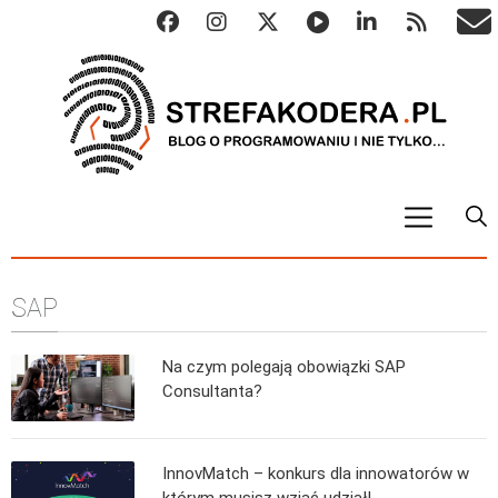
START
SAP
ALGO
Abstrakcyjne struktury danych
Na czym polegają obowiązki SAP
Metody numeryczne
Consultanta?
Algorytmy sortowania
Algorytmy szyfrujące
InnovMatch – konkurs dla innowatorów w
Algorytmy konwersji
którym musisz wziąć udział!