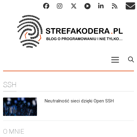
START
SSH
ALGO
Abstrakcyjne struktury danych
Neutralność sieci dzięki Open SSH
Metody numeryczne
Algorytmy sortowania
Algorytmy szyfrujące
O MNIE
Algorytmy konwersji