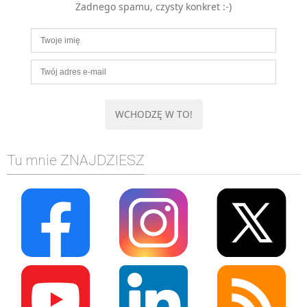
Żadnego spamu, czysty konkret :-)
MOBILE
Android
KONTROLA WERSJI
Git
BAZY
SQL
MySQL
TESTOWANIE
Tu mnie ZNAJDZIESZ
SIECI
EXCEL
WYDARZENIA
BIZNES
PO GODZINACH
KONTAKT