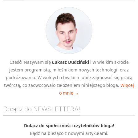
Algorytmy wyszukiwania
Inne
DEV
C++
Elementarz Java
Pascal
Cześć! Nazywam się
Łukasz Dudziński
i w wielkim skrócie
WEB
jestem programistą, miłośnikiem nowych technologii oraz
.htaccess
podróżowania. W wolnych chwilach lubię zajmować się pracą
HTML 5
twórczą, co zaowocowało założeniem niniejszego bloga.
Więcej
o mnie →
CSS 3
JavaScript
Dołącz do NEWSLETTERA!
Django
PHP
Dołącz do społeczności czytelników bloga!
Bądź na bieżąco z nowymi artykułami.
WordPress