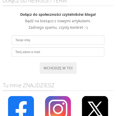
Dołącz do NEWSLETTERA!
MOBILE
Android
Dołącz do społeczności czytelników bloga!
Bądź na bieżąco z nowymi artykułami.
KONTROLA WERSJI
Żadnego spamu, czysty konkret :-)
Git
BAZY
SQL
MySQL
TESTOWANIE
SIECI
EXCEL
WYDARZENIA
Tu mnie ZNAJDZIESZ
BIZNES
PO GODZINACH
KONTAKT