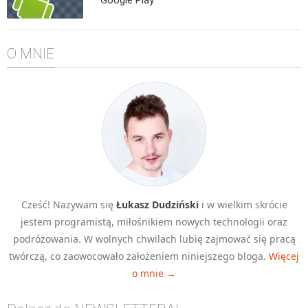
Algorytmy wyszukiwania
Inne
O MNIE
DEV
C++
Elementarz Java
Pascal
WEB
.htaccess
HTML 5
Cześć! Nazywam się
Łukasz Dudziński
i w wielkim skrócie
CSS 3
jestem programistą, miłośnikiem nowych technologii oraz
JavaScript
podróżowania. W wolnych chwilach lubię zajmować się pracą
Django
twórczą, co zaowocowało założeniem niniejszego bloga.
Więcej
o mnie →
PHP
WordPress