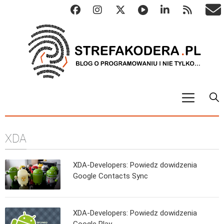
START
XDA
ALGO
Abstrakcyjne struktury danych
XDA-Developers: Powiedz dowidzenia
Metody numeryczne
Google Contacts Sync
Algorytmy sortowania
Algorytmy szyfrujące
XDA-Developers: Powiedz dowidzenia
Algorytmy konwersji
Google Play