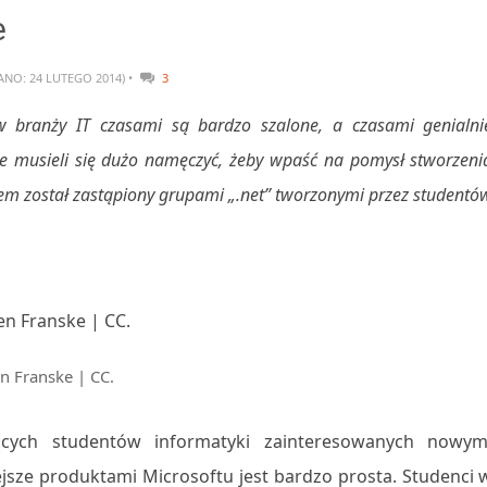
e
NO: 24 LUTEGO 2014) •
3
w branży IT czasami są bardzo szalone, a czasami genialni
e musieli się dużo namęczyć, żeby wpaść na pomysł stworzeni
em został zastąpiony grupami „.net” tworzonymi przez studentó
en Franske | CC.
jących studentów informatyki zainteresowanych nowym
sze produktami Microsoftu jest bardzo prosta. Studenci 