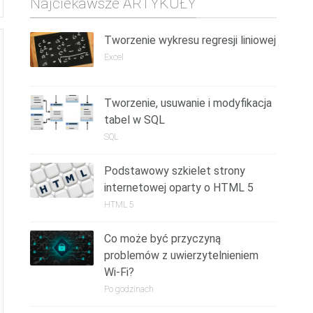
Najciekawsze ARTYKUŁY
Tworzenie wykresu regresji liniowej
Excel
Tworzenie, usuwanie i modyfikacja
tabel w SQL
SQL
Podstawowy szkielet strony
internetowej oparty o HTML 5
HTML 5
Co może być przyczyną
problemów z uwierzytelnieniem
Wi-Fi?
Po godzinach