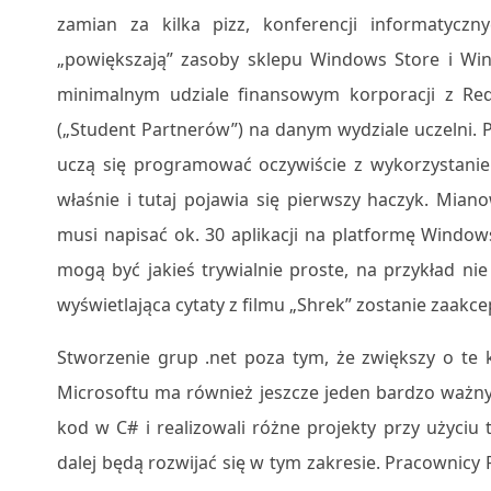
zamian za kilka pizz, konferencji informatyczny
„powiększają” zasoby sklepu Windows Store i Wi
minimalnym udziale finansowym korporacji z R
(„Student Partnerów”) na danym wydziale uczelni. 
uczą się programować oczywiście z wykorzystaniem
właśnie i tutaj pojawia się pierwszy haczyk. Mia
musi napisać ok. 30 aplikacji na platformę Windo
mogą być jakieś trywialnie proste, na przykład ni
wyświetlająca cytaty z filmu „Shrek” zostanie zaakc
Stworzenie grup .net poza tym, że zwiększy o te ki
Microsoftu ma również jeszcze jeden bardzo ważny p
kod w C# i realizowali różne projekty przy użyciu
dalej będą rozwijać się w tym zakresie. Pracownicy