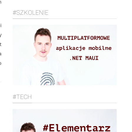
h
#SZKOLENIE
i
y
t
a
o
#TECH