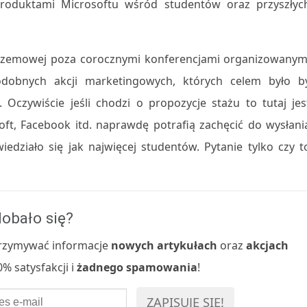
produktami Microsoftu wśród studentów oraz przyszłyc
Krzemowej poza corocznymi konferencjami organizowanym
odobnych akcji marketingowych, których celem było b
Oczywiście jeśli chodzi o propozycje stażu to tutaj jes
t, Facebook itd. naprawdę potrafią zachęcić do wysłani
edziało się jak najwięcej studentów. Pytanie tylko czy t
obało się?
 otrzymywać informacje
nowych artykułach
oraz
akcjach
% satysfakcji i
żadnego spamowania
!