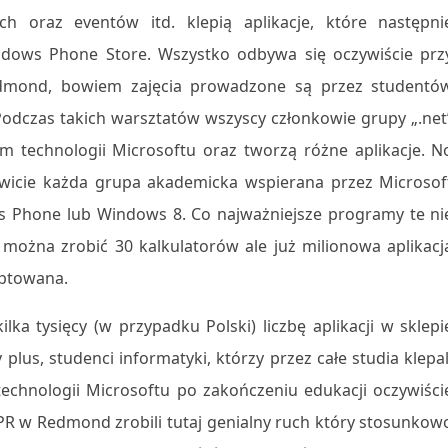
ch oraz eventów itd. klepią aplikacje, które następni
ndows Phone Store. Wszystko odbywa się oczywiście prz
edmond, bowiem zajęcia prowadzone są przez studentó
Podczas takich warsztatów wszyscy członkowie grupy „.net
 technologii Microsoftu oraz tworzą różne aplikacje. N
nowicie każda grupa akademicka wspierana przez Microsof
ws Phone lub Windows 8. Co najważniejsze programy te ni
e można zrobić 30 kalkulatorów ale już milionowa aplikacj
eptowana.
lka tysięcy (w przypadku Polski) liczbę aplikacji w sklepi
lus, studenci informatyki, którzy przez całe studia klepal
 technologii Microsoftu po zakończeniu edukacji oczywiści
 PR w Redmond zrobili tutaj genialny ruch który stosunkow