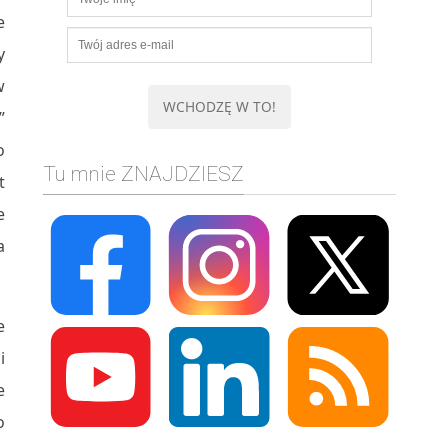
e
y
w
”
o
Tu mnie ZNAJDZIESZ
t
e
a
e
i
e
o