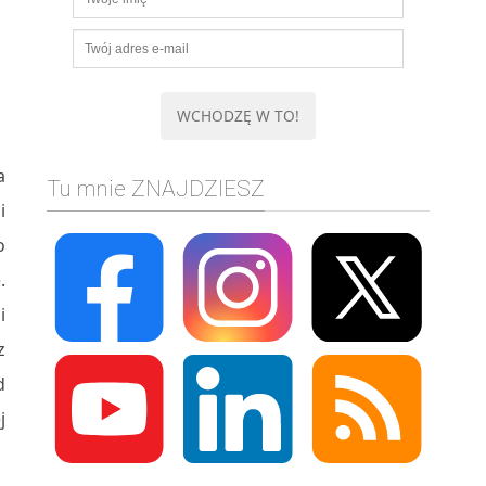
a
Tu mnie ZNAJDZIESZ
i
o
.
i
z
d
j