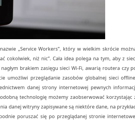
nazwie „Service Workers”, który w wielkim skrócie możn
ć cokolwiek, niż nic”. Cała idea polega na tym, aby z siec
głym brakiem zasięgu sieci Wi-Fi, awarią routera czy p
ie umożliwi przeglądanie zasobów globalnej sieci offline
ednictwem danej strony internetowej pewnych informacj
 podobną technologię możemy zaobserwować korzystając 
nia danej witryny zapisywane są niektóre dane, na przykła
obodnie poruszać się po przeglądanej stronie internetowe