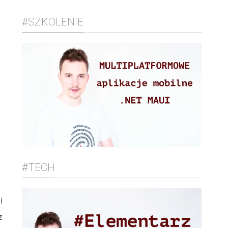
#SZKOLENIE
#TECH
i
z