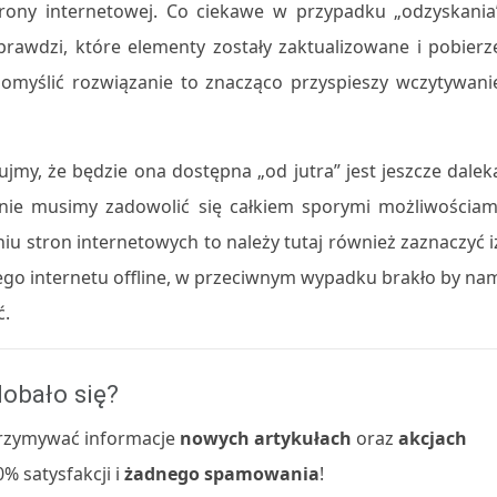
rony internetowej. Co ciekawe w przypadku „odzyskania
prawdzi, które elementy zostały zaktualizowane i pobierz
ę domyślić rozwiązanie to znacząco przyspieszy wczytywani
jmy, że będzie ona dostępna „od jutra” jest jeszcze dalek
nie musimy zadowolić się całkiem sporymi możliwościam
iu stron internetowych to należy tutaj również zaznaczyć i
cego internetu offline, w przeciwnym wypadku brakło by na
ć.
obało się?
 otrzymywać informacje
nowych artykułach
oraz
akcjach
% satysfakcji i
żadnego spamowania
!