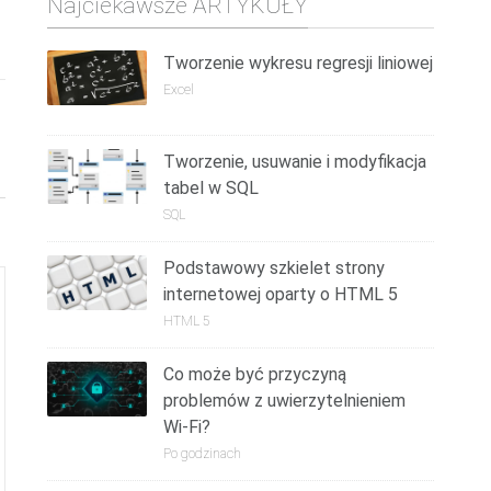
Najciekawsze ARTYKUŁY
Tworzenie wykresu regresji liniowej
Excel
Tworzenie, usuwanie i modyfikacja
tabel w SQL
SQL
Podstawowy szkielet strony
internetowej oparty o HTML 5
HTML 5
Co może być przyczyną
problemów z uwierzytelnieniem
Wi-Fi?
Po godzinach