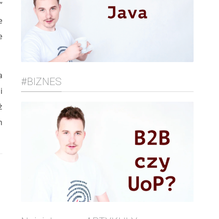
”
e
e
a
#BIZNES
i
ż
m