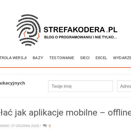
TROLA WERSJI
BAZY
TESTOWANIE
SIECI
EXCEL
WYDARZE
dukacyjnych
ać jak aplikacje mobilne – offlin
WANO: 27 GRUDNIA 2020) •
0