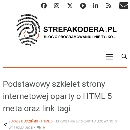
START
ALGO
Podstawowy szkielet strony
Abstrakcyjne struktury danych
internetowej oparty o HTML 5 –
Metody numeryczne
meta oraz link tagi
Algorytmy sortowania
Algorytmy szyfrujące
ŁUKASZ DUDZIŃSKI
•
HTML 5
• 13 KWIETNIA 2015 (ZAKTUALIZOWANO: 5
Algorytmy konwersji
WRZEŚNIA 2021) •
9