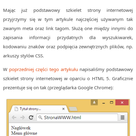
Algorytmy wyszukiwania
Mając już podstawowy szkielet strony internetowej
Inne
przyjrzymy się w tym artykule najczęściej używanym tak
DEV
zwanym meta oraz link tagom. Służą one między innymi do
C++
zapisania informacji przydatnych dla wyszukiwarek,
Elementarz Java
kodowaniu znaków oraz podpięcia zewnętrznych plików, np.
Pascal
arkuszy stylów CSS.
WEB
W
poprzedniej części tego artykułu
napisaliśmy podstawowy
.htaccess
szkielet strony internetowej w oparciu o HTML 5. Graficznie
HTML 5
prezentuje się on tak (przeglądarka Google Chrome):
CSS 3
JavaScript
Django
PHP
WordPress