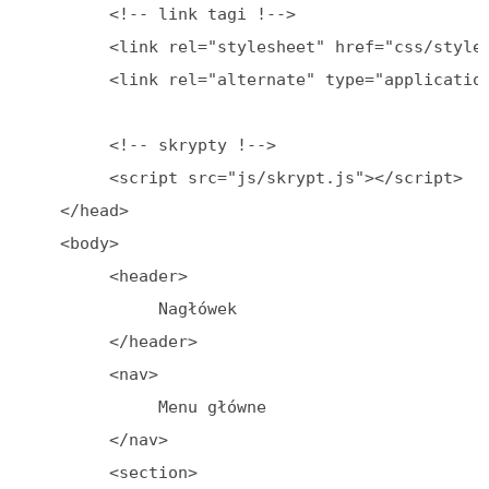
          <!-- link tagi !-->

          <link rel="stylesheet" href="css/style.
          <link rel="alternate" type="application
          <!-- skrypty !-->

          <script src="js/skrypt.js"></script>

     </head>

     <body>

          <header>

               Nagłówek

          </header>

          <nav>

               Menu główne

          </nav>

          <section>
