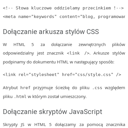
<!-- Słowa kluczowe oddzielamy przecinkiem !-->

<meta name="keywords" content="blog, programowan
Dołączanie arkusza stylów CSS
W HTML 5 za dołączanie zewnętrznych plików
odpowiedzialny jest znacznik
. Arkusze stylów
<link />
podpinamy do dokumentu HTML w następujący sposób:
<link rel="stylesheet" href="css/style.css" />
Atrybut
przyjmuje ścieżkę do pliku
względem
href
.css
pliku
w którym został umieszczony.
.html
Dołączanie skryptów JavaScript
Skrypty JS w HTML 5 dołączamy za pomocą znacznika