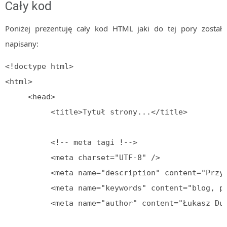
Cały kod
Poniżej prezentuję cały kod HTML jaki do tej pory został
napisany:
<!doctype html>

<html>

     <head>

          <title>Tytuł strony...</title>

          <!-- meta tagi !-->

          <meta charset="UTF-8" />

          <meta name="description" content="Przyk
          <meta name="keywords" content="blog, pr
          <meta name="author" content="Łukasz Dud