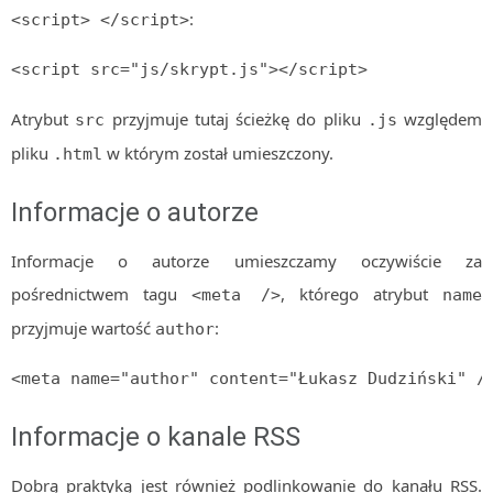
:
<script> </script>
<script src="js/skrypt.js"></script>
Atrybut
przyjmuje tutaj ścieżkę do pliku
względem
src
.js
pliku
w którym został umieszczony.
.html
Informacje o autorze
Informacje o autorze umieszczamy oczywiście za
pośrednictwem tagu
, którego atrybut
<meta />
name
przyjmuje wartość
:
author
<meta name="author" content="Łukasz Dudziński" /
Informacje o kanale RSS
Dobrą praktyką jest również podlinkowanie do kanału RSS.