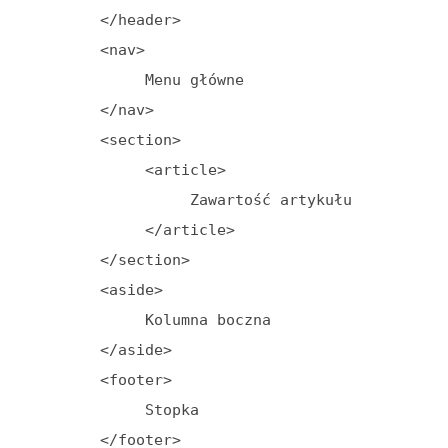
          </header>

          <nav>

               Menu główne

          </nav>

          <section>

               <article>

                    Zawartość artykułu

               </article>

          </section>

          <aside>

               Kolumna boczna

          </aside>

          <footer>

               Stopka

          </footer>
