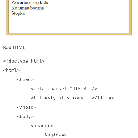
MOBILE
Android
KONTROLA WERSJI
Git
BAZY
Kod HTML:
SQL
MySQL
<!doctype html>

<html>

TESTOWANIE
SIECI
     <head>

EXCEL
          <meta charset="UTF-8" />

WYDARZENIA
          <title>Tytuł strony...</title>

BIZNES
     </head>

PO GODZINACH
     <body>

KONTAKT
          <header>

               Nagłówek
