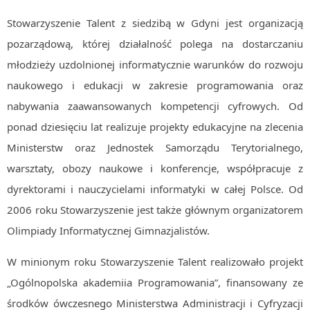
Algorytmy wyszukiwania
Stowarzyszenie Talent z siedzibą w Gdyni jest organizacją
Inne
pozarządową, której działalność polega na dostarczaniu
DEV
młodzieży uzdolnionej informatycznie warunków do rozwoju
C++
naukowego i edukacji w zakresie programowania oraz
Elementarz Java
nabywania zaawansowanych kompetencji cyfrowych. Od
Pascal
ponad dziesięciu lat realizuje projekty edukacyjne na zlecenia
Ministerstw oraz Jednostek Samorządu Terytorialnego,
WEB
.htaccess
warsztaty, obozy naukowe i konferencje, współpracuje z
dyrektorami i nauczycielami informatyki w całej Polsce. Od
HTML 5
2006 roku Stowarzyszenie jest także głównym organizatorem
CSS 3
Olimpiady Informatycznej Gimnazjalistów.
JavaScript
Django
W minionym roku Stowarzyszenie Talent realizowało projekt
PHP
„Ogólnopolska akademiia Programowania”, finansowany ze
środków ówczesnego Ministerstwa Administracji i Cyfryzacji
WordPress