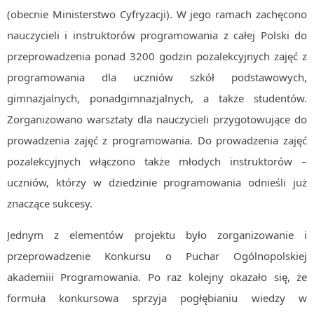
(obecnie Ministerstwo Cyfryzacji). W jego ramach zachęcono
MOBILE
Android
nauczycieli i instruktorów programowania z całej Polski do
przeprowadzenia ponad 3200 godzin pozalekcyjnych zajęć z
KONTROLA WERSJI
Git
programowania dla uczniów szkół podstawowych,
BAZY
gimnazjalnych, ponadgimnazjalnych, a także studentów.
SQL
Zorganizowano warsztaty dla nauczycieli przygotowujące do
MySQL
prowadzenia zajęć z programowania. Do prowadzenia zajęć
pozalekcyjnych włączono także młodych instruktorów –
TESTOWANIE
SIECI
uczniów, którzy w dziedzinie programowania odnieśli już
EXCEL
znaczące sukcesy.
WYDARZENIA
Jednym z elementów projektu było zorganizowanie i
BIZNES
przeprowadzenie Konkursu o Puchar Ogólnopolskiej
PO GODZINACH
KONTAKT
akademiii Programowania. Po raz kolejny okazało się, że
formuła konkursowa sprzyja pogłębianiu wiedzy w