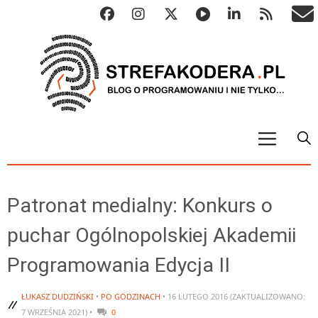
START
ALGO
Patronat medialny: Konkurs o
Abstrakcyjne struktury danych
puchar Ogólnopolskiej Akademii
Metody numeryczne
Programowania Edycja II
Algorytmy sortowania
Algorytmy szyfrujące
ŁUKASZ DUDZIŃSKI
•
PO GODZINACH
• 16 LUTEGO 2016 (ZAKTUALIZOWANO:
Algorytmy konwersji
7 WRZEŚNIA 2021) •
0