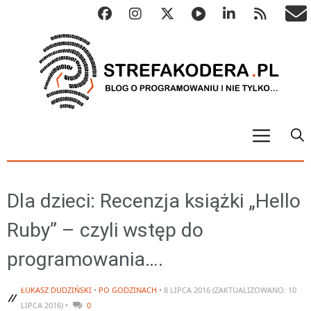
START
ALGO
Dla dzieci: Recenzja książki „Hello
Abstrakcyjne struktury danych
Ruby” – czyli wstęp do
Metody numeryczne
programowania….
Algorytmy sortowania
Algorytmy szyfrujące
ŁUKASZ DUDZIŃSKI
•
PO GODZINACH
• 8 LIPCA 2016 (ZAKTUALIZOWANO: 10
Algorytmy konwersji
LIPCA 2016) •
0