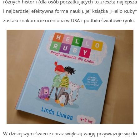
różnych historii (dla osób początkujących to zresztą najlepsza
MOBILE
i najbardziej efektywna forma nauki). Jej książka „Hello Ruby”
Android
została znakomicie oceniona w USA i podbiła światowe rynki.
KONTROLA WERSJI
Git
BAZY
SQL
MySQL
TESTOWANIE
SIECI
EXCEL
WYDARZENIA
BIZNES
PO GODZINACH
KONTAKT
W dzisiejszym świecie coraz większą wagę przywiązuje się do