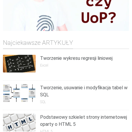
Najciekawsze ARTYKUŁY
Tworzenie wykresu regresji liniowej
Excel
Tworzenie, usuwanie i modyfikacja tabel w
SQL
SQL
Podstawowy szkielet strony internetowej
oparty o HTML 5
HTML 5