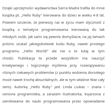
Algorytmy wyszukiwania
Dzięki uprzejmości wydawnictwa Sierra Madre trafiła do mnie
Inne
książka pt. „Hello Ruby” kierowana do dzieci w wieku 4-8 lat.
DEV
Powiem szczerze, że pierwszy raz w życiu mam styczność z
C++
książką o tematyce programowania kierowaną do tak
Elementarz Java
młodych osób. Jak sami się pewnie domyślacie, na jej łamach
Pascal
próżno szukać jakiegokolwiek kodu Ruby, nawet prostego
programu „Hello World!” ale nie o to tutaj w tym
WEB
.htaccess
chodzi. Publikacja ta przede wszystkim ma nauczyć
kreatywnego i logicznego myślenia przy rozwiązywaniu
HTML 5
różnych ciekawych problemów (z punktu widzenia dorosłego
CSS 3
może nawet trochę absurdalnych, ale w tym właśnie tkwi cały
JavaScript
sens). Autorką „Hello Ruby” jest Linda Liukas – znana i
Django
ceniona programistka, a zarazem ilustratorka, kojarzona z
PHP
zamiłowania do nauki programowania przez opowiadanie
WordPress