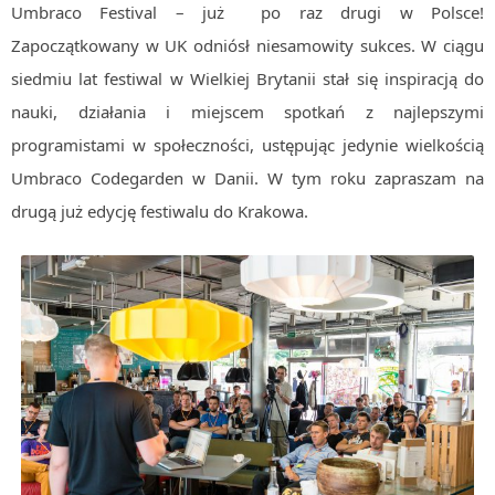
Umbraco Festival – już po raz drugi w Polsce!
Algorytmy wyszukiwania
Zapoczątkowany w UK odniósł niesamowity sukces. W ciągu
Inne
siedmiu lat festiwal w Wielkiej Brytanii stał się inspiracją do
DEV
nauki, działania i miejscem spotkań z najlepszymi
C++
programistami w społeczności, ustępując jedynie wielkością
Elementarz Java
Umbraco Codegarden w Danii. W tym roku zapraszam na
Pascal
drugą już edycję festiwalu do Krakowa.
WEB
.htaccess
HTML 5
CSS 3
JavaScript
Django
PHP
WordPress