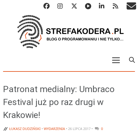
START
ALGO
Patronat medialny: Umbraco
Abstrakcyjne struktury danych
Festival już po raz drugi w
Metody numeryczne
Krakowie!
Algorytmy sortowania
Algorytmy szyfrujące
ŁUKASZ DUDZIŃSKI
•
WYDARZENIA
• 26 LIPCA 2017 •
0
Algorytmy konwersji