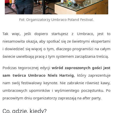
MOBILE
Android
Fot: Organizatorzy Umbraco Poland Festival.
KONTROLA WERSJI
Git
Tak więc, jeśli dopiero startujesz z Umbraco, jest to
BAZY
niesamowita okazja, aby spotkać się ze świetnymi ekspertami
SQL
i dowiedzieć się więcej o tym, dlaczego programiści na całym
MySQL
świecie uwielbiają pracę z tym systemem zarządzania treścią.
TESTOWANIE
SIECI
Podczas tegorocznej edycji
wśród zaproszonych gości jest
EXCEL
sam twórca Umbraco Niels Hartvig
, który zaprezentuje
WYDARZENIA
nam swój festiwalowy keynote. Nie zabraknie również kawy,
BIZNES
umbracowych upominków i wyśmienitego poczęstunku. Po
PO GODZINACH
pracowitym dniu organizatorzy zapraszają na after party.
KONTAKT
Co, gdzie, kiedy?