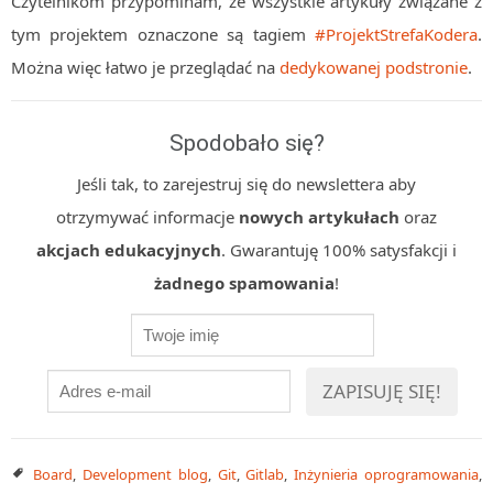
Czytelnikom przypominam, że wszystkie artykuły związane z
tym projektem oznaczone są tagiem
#ProjektStrefaKodera
.
Można więc łatwo je przeglądać na
dedykowanej podstronie
.
Spodobało się?
Jeśli tak, to zarejestruj się do newslettera aby
otrzymywać informacje
nowych artykułach
oraz
akcjach edukacyjnych
. Gwarantuję 100% satysfakcji i
żadnego spamowania
!
Board
,
Development blog
,
Git
,
Gitlab
,
Inżynieria oprogramowania
,