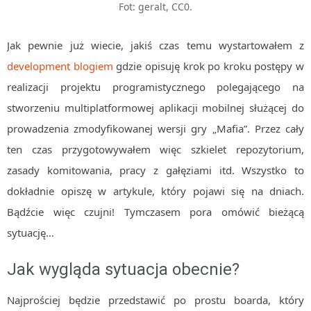
Fot: geralt, CC0.
MOBILE
Android
Jak pewnie już wiecie, jakiś czas temu wystartowałem z
KONTROLA WERSJI
development blogiem
gdzie opisuję krok po kroku postępy w
Git
realizacji projektu programistycznego polegającego na
BAZY
stworzeniu multiplatformowej aplikacji mobilnej służącej do
SQL
prowadzenia zmodyfikowanej wersji gry „Mafia”. Przez cały
MySQL
ten czas przygotowywałem więc szkielet repozytorium,
TESTOWANIE
zasady komitowania, pracy z gałęziami itd. Wszystko to
SIECI
dokładnie opiszę w artykule, który pojawi się na dniach.
EXCEL
Bądźcie więc czujni! Tymczasem pora omówić bieżącą
WYDARZENIA
sytuację…
BIZNES
PO GODZINACH
Jak wygląda sytuacja obecnie?
KONTAKT
Najprościej będzie przedstawić po prostu boarda, który