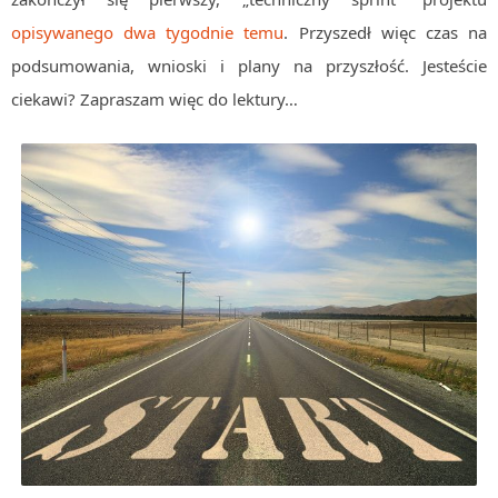
Algorytmy wyszukiwania
opisywanego dwa tygodnie temu
. Przyszedł więc czas na
Inne
podsumowania, wnioski i plany na przyszłość. Jesteście
ciekawi? Zapraszam więc do lektury…
DEV
C++
Elementarz Java
Pascal
WEB
.htaccess
HTML 5
CSS 3
JavaScript
Django
PHP
WordPress