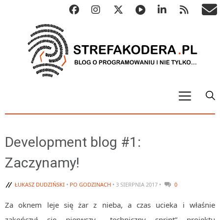
START
ALGO
Development blog #1:
Abstrakcyjne struktury danych
Zaczynamy!
Metody numeryczne
Algorytmy sortowania
ŁUKASZ DUDZIŃSKI
•
PO GODZINACH
• 3 SIERPNIA 2017 •
0
Algorytmy szyfrujące
Za oknem leje się żar z nieba, a czas ucieka i właśnie
Algorytmy konwersji
zakończył się pierwszy, „techniczny sprint” projektu