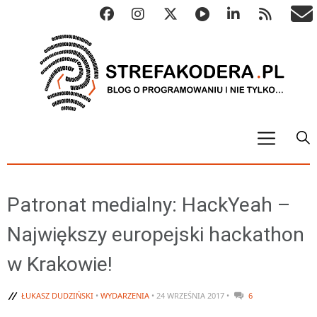
START
ALGO
Patronat medialny: HackYeah –
Abstrakcyjne struktury danych
Największy europejski hackathon
Metody numeryczne
w Krakowie!
Algorytmy sortowania
Algorytmy szyfrujące
ŁUKASZ DUDZIŃSKI
•
WYDARZENIA
• 24 WRZEŚNIA 2017 •
6
Algorytmy konwersji