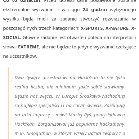
MOBILE
ekstremalne wyzwanie – w ciągu
24 godzin
wytężonego
Android
wysiłku będą mieli za zadanie stworzyć rozwiązania w
KONTROLA WERSJI
poszczególnych trzech kategoriach:
X-SPORTS, X-NATURE, X-
Git
SOCIAL.
Główne zadanie jest otwarte i polega na interpretacji
BAZY
słowa:
EXTREME
, ale nie będzie to jedyne wyzwanie czekające
SQL
na uczestników.
MySQL
TESTOWANIE
Dwa tysiące uczestników na HackYeah to nie tylko
SIECI
realna liczba, ale minimum, jakie sobie stawiamy.
EXCEL
Będzie nas więcej. W Europie Środkowo-Wschodniej
WYDARZENIA
BIZNES
są najlepsi specjaliści IT na całym świecie. Zasługują
PO GODZINACH
na taką imprezę
– mówi Maciej Ryś, pomysłodawca
KONTAKT
HackYeah. Zorganizował już popularne hackathony,
m.in. Smogathon, w którym wzięły udział zespoły z 3