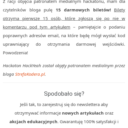
Z racji objęcia patronatem medialnym hackatonu, mam dla
czytelników bloga pulę
15 darmowych biletów!
Bilety
otrzyma pierwsze 15 osób, które zgłoszą się po nie w
komentarzu pod tym artykułem
– pamiętajcie o podaniu
poprawnych adresów email, na które będę mógł wysłać kod
uprawniający do otrzymania darmowej wejściówki.
Powodzenia!
Hackaton HackYeah został objęty patronatem medialnym przez
bloga
StrefaKodera.pl
.
Spodobało się?
Jeśli tak, to zarejestruj się do newslettera aby
otrzymywać informacje
nowych artykułach
oraz
akcjach edukacyjnych
. Gwarantuję 100% satysfakcji i