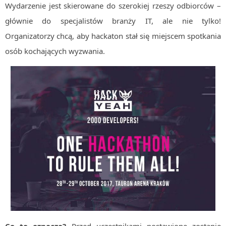
Wydarzenie jest skierowane do szerokiej rzeszy odbiorców –
Algorytmy wyszukiwania
głównie do specjalistów branży IT, ale nie tylko!
Inne
Organizatorzy chcą, aby hackaton stał się miejscem spotkania
DEV
osób kochających wyzwania.
C++
Elementarz Java
Pascal
WEB
.htaccess
HTML 5
CSS 3
JavaScript
Django
PHP
WordPress
Co to oznacza?
Przed uczestnikami postawione zostanie