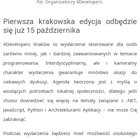
Fot. Organizatorzy 4Developers.
MOBILE
Android
Pierwsza krakowska edycja odbędzie
KONTROLA WERSJI
się już 15 października
Git
BAZY
4Developers Kraków to wydarzenie skierowane dla osób
SQL
zarówno mniej, jak i bardziej zaawansowanych w temacie
MySQL
programowania. Interdyscyplinarny, ale i kameralny
TESTOWANIE
charakter wydarzenia gwarantuje mnóstwo okazji do
SIECI
ciekawych dyskusji. Agenda tworzona jest z myślą o
EXCEL
wiodących potrzebach lokalnej społeczności, dlatego jeśli
WYDARZENIA
chcesz dowiedzieć się więcej na tematy związane z .NET,
BIZNES
JavaScript, Python i Architekturami Aplikacji – nie może Cię
PO GODZINACH
zabraknąć.
KONTAKT
Podczas wydarzenia będziesz mieć możliwość osobistego