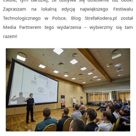
Algorytmy wyszukiwania
Zapraszam na lokalną edycję największego Festiwalu
Inne
Technologicznego w Polsce. Blog StrefaKodera.pl został
Media Partnerem tego wydarzenia – wybierzmy się tam
DEV
C++
razem!
Elementarz Java
Pascal
WEB
.htaccess
HTML 5
CSS 3
JavaScript
Django
PHP
WordPress