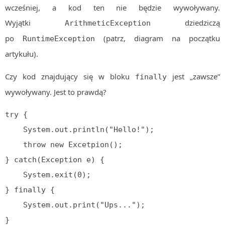
wcześniej, a kod ten nie będzie wywoływany.
Wyjątki
dziedziczą
ArithmeticException
po
(patrz, diagram na początku
RuntimeException
artykułu).
Czy kod znajdujący się w bloku
jest „zawsze”
finally
wywoływany. Jest to prawdą?
try {

    System.out.println("Hello!");

    throw new Excetpion();

} catch(Exception e) {

    System.exit(0);

} finally {

    System.out.print("Ups...");

}