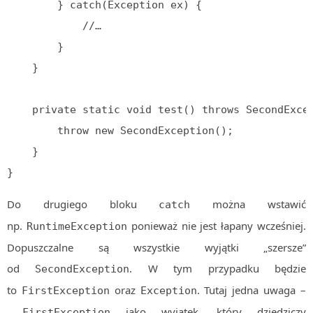
        } catch(Exception ex) {

            //…

        }

    }

    private static void test() throws SecondException {

        throw new SecondException();

    }

}
Do drugiego bloku
można wstawić
catch
np.
ponieważ nie jest łapany wcześniej.
RuntimeException
Dopuszczalne są wszystkie wyjątki „szersze”
od
. W tym przypadku będzie
SecondException
to
oraz
. Tutaj jedna uwaga –
FirstException
Exception
jako wyjątek, który dziedziczy
FirstException