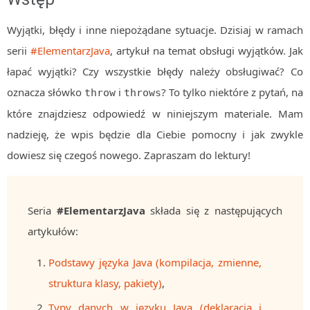
Algorytmy wyszukiwania
Wyjątki, błędy i inne niepożądane sytuacje. Dzisiaj w ramach
Inne
serii
#ElementarzJava
, artykuł na temat obsługi wyjątków. Jak
DEV
łapać wyjątki? Czy wszystkie błędy należy obsługiwać? Co
C++
oznacza słówko
i
? To tylko niektóre z pytań, na
throw
throws
Elementarz Java
które znajdziesz odpowiedź w niniejszym materiale. Mam
Pascal
nadzieję, że wpis będzie dla Ciebie pomocny i jak zwykle
WEB
dowiesz się czegoś nowego. Zapraszam do lektury!
.htaccess
HTML 5
Seria
#ElementarzJava
składa się z następujących
CSS 3
artykułów:
JavaScript
Django
Podstawy języka Java (kompilacja, zmienne,
PHP
struktura klasy, pakiety)
,
WordPress
Typy danych w języku Java (deklaracja i