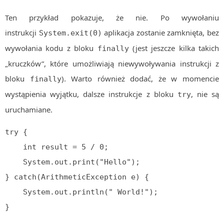
Ten przykład pokazuje, że nie. Po wywołaniu
instrukcji
aplikacja zostanie zamknięta, bez
System.exit(0)
wywołania kodu z bloku
(jest jeszcze kilka takich
finally
„kruczków”, które umożliwiają niewywoływania instrukcji z
bloku
). Warto również dodać, że w momencie
finally
wystąpienia wyjątku, dalsze instrukcje z bloku
, nie są
try
uruchamiane.
try {

    int result = 5 / 0;

    System.out.print("Hello");

} catch(ArithmeticException e) {

    System.out.println(" World!");

}