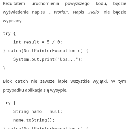
Rezultatem uruchomienia powyższego kodu, będzie
wyświetlenie napisu „
World!
”. Napis „
Hello
” nie będzie
wypisany.
try {

    int result = 5 / 0;

} catch(NullPointerException e) {

    System.out.print("Ups...");

}
Blok
nie zawsze łapie wszystkie wyjątki. W tym
catch
przypadku aplikacja się wysypie.
try {

    String name = null;

    name.toString();

} catch(NullPointerException e) {
