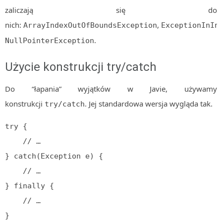
zaliczają się do
nich:
,
ArrayIndexOutOfBoundsException
ExceptionInIn
.
NullPointerException
Użycie konstrukcji try/catch
Do “łapania” wyjątków w Javie, używamy
konstrukcji
. Jej standardowa wersja wygląda tak.
try/catch
try {

    // …

} catch(Exception e) {

    // …

} finally { 

    // …

}