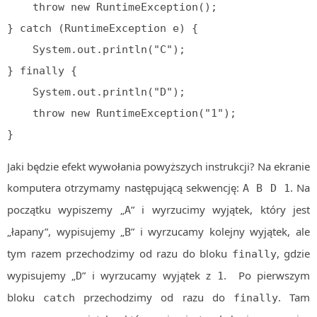
    throw new RuntimeException();

} catch (RuntimeException e) {

    System.out.println("C");

} finally {

    System.out.println("D");

    throw new RuntimeException("1");

}
Jaki będzie efekt wywołania powyższych instrukcji? Na ekranie
komputera otrzymamy następującą sekwencję:
. Na
A B D 1
początku wypiszemy „
” i wyrzucimy wyjątek, który jest
A
„łapany”, wypisujemy „
” i wyrzucamy kolejny wyjątek, ale
B
tym razem przechodzimy od razu do bloku
, gdzie
finally
wypisujemy „
” i wyrzucamy wyjątek z
. Po pierwszym
D
1
bloku
przechodzimy od razu do
. Tam
catch
finally