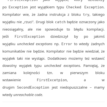
po
jest wyjątkiem typu
.
Exception
Checked Exception
Kompilator wie, że żadna instrukcja z bloku
, takiego
try
wyjątku nie „rzuci”. Drugi blok
będzie oznaczony jako
catch
nieosiągalny, ale nie spowoduje to błędu kompilacji.
Jeśli
dziedziczył by po jakimś
FirstException
wyjątku
unchecked exceptions
np.
to wtedy żadnych
Error
komunikatów nie będzie. Kompilator nie będzie wiedział, że
wyjątek taki nie wystąpi. Dodatkowo możemy też wstawić
dowolny wyjątek typu
unchecked exceptions
. Pamiętaj, że
zamiana kolejności tzn. w pierwszym bloku
wstawienie
, a w
FirstExcetpion
drugim
jest niedopuszczalne – mamy
SecondException
wtedy
unreachable code
.