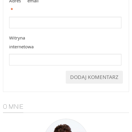
Adres email
*
Witryna
internetowa
O MNIE