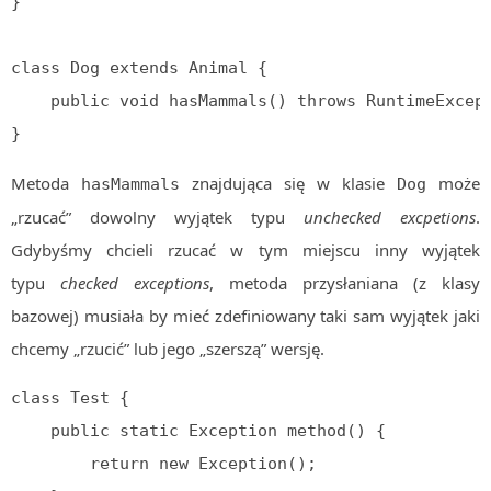
}

class Dog extends Animal {

    public void hasMammals() throws RuntimeException() { }

}
Metoda
znajdująca się w klasie
może
hasMammals
Dog
„rzucać” dowolny wyjątek typu
unchecked excpetions
.
Gdybyśmy chcieli rzucać w tym miejscu inny wyjątek
typu
checked exceptions
, metoda przysłaniana (z klasy
bazowej) musiała by mieć zdefiniowany taki sam wyjątek jaki
chcemy „rzucić” lub jego „szerszą” wersję.
class Test {

    public static Exception method() {

        return new Exception();
