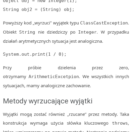
Object obj = new Integer(1);

String obj2 = (String) obj;
Powyższy kod „wyrzuci” wyjątek typu
.
ClassCastException
Obiekt
nie dziedziczy po
. W przypadku
String
Integer
działań arytmetycznych sytuacja jest analogiczna.
System.out.print(1 / 0);
Przy próbie dzielenia przez zero,
otrzymamy
. We wszystkich innych
ArithmeticExcetpion
sytuacjach, mamy analogiczne zachowanie.
Metody wyrzucające wyjątki
Wyjątki mogą zostać również „rzucane” przez metody. Taka
konstrukcja wymaga użycia słówka kluczowego
,
throws
które umieszczamy po nazwie metody. Następnie podajemy