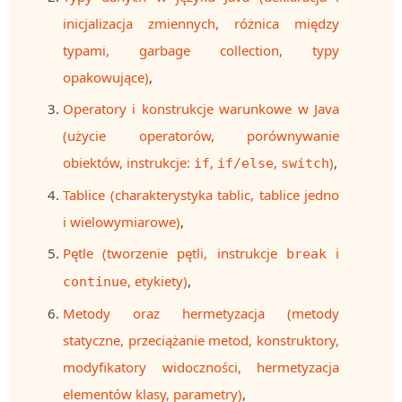
MOBILE
inicjalizacja zmiennych, różnica między
Android
typami, garbage collection, typy
KONTROLA WERSJI
opakowujące)
,
Git
Operatory i konstrukcje warunkowe w Java
BAZY
(użycie operatorów, porównywanie
SQL
obiektów, instrukcje:
,
,
)
,
if
if/else
switch
MySQL
Tablice (charakterystyka tablic, tablice jedno
TESTOWANIE
i wielowymiarowe)
,
SIECI
Pętle (tworzenie pętli, instrukcje
i
break
EXCEL
WYDARZENIA
, etykiety)
,
continue
BIZNES
Metody oraz hermetyzacja (metody
PO GODZINACH
statyczne, przeciążanie metod, konstruktory,
KONTAKT
modyfikatory widoczności, hermetyzacja
elementów klasy, parametry)
,