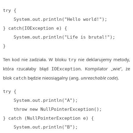
try {

    System.out.println("Hello world!");

} catch(IOException e) {

    System.out.println("Life is brutal!");

}
Ten kod nie zadziała. W bloku
nie deklarujemy metody,
try
która rzucałaby błąd
. Kompilator „wie”, że
IOException
blok
będzie nieosiągalny (ang.
unreachable code
).
catch
try {

    System.out.println("A");

    throw new NullPointerException();

} catch (NullPointerException e) {

    System.out.println("B");
