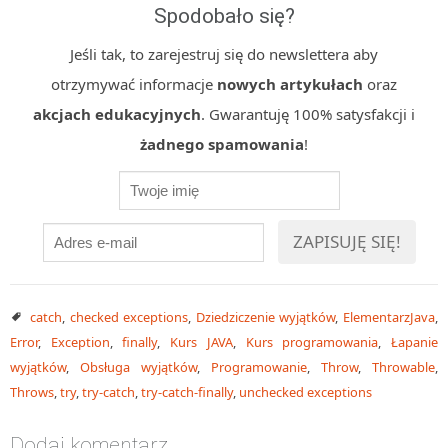
Spodobało się?
Jeśli tak, to zarejestruj się do newslettera aby
otrzymywać informacje
nowych artykułach
oraz
akcjach edukacyjnych
. Gwarantuję 100% satysfakcji i
żadnego spamowania
!
catch
,
checked exceptions
,
Dziedziczenie wyjątków
,
ElementarzJava
,
Error
,
Exception
,
finally
,
Kurs JAVA
,
Kurs programowania
,
Łapanie
wyjątków
,
Obsługa wyjątków
,
Programowanie
,
Throw
,
Throwable
,
Throws
,
try
,
try-catch
,
try-catch-finally
,
unchecked exceptions
Dodaj komentarz