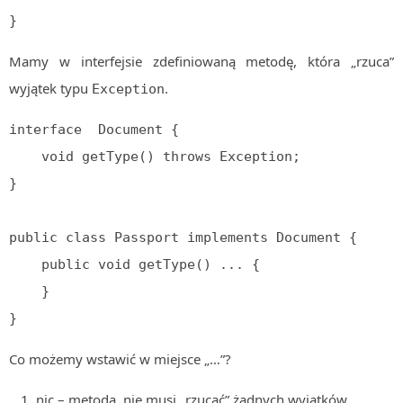
}
Mamy w interfejsie zdefiniowaną metodę, która „rzuca”
wyjątek typu
.
Exception
interface  Document {

    void getType() throws Exception;

}

public class Passport implements Document {

    public void getType() ... {

    }

}
Co możemy wstawić w miejsce „…”?
nic – metoda, nie musi „rzucać” żadnych wyjątków,