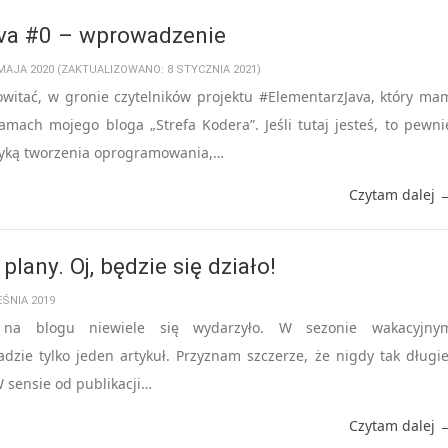
va #0 – wprowadzenie
 MAJA 2020 (ZAKTUALIZOWANO: 8 STYCZNIA 2021)
owitać, w gronie czytelników projektu #ElementarzJava, który ma
amach mojego bloga „Strefa Kodera”. Jeśli tutaj jesteś, to pewni
atyką tworzenia oprogramowania,…
Czytam dalej 
lany. Oj, będzie się działo!
EŚNIA 2019
s na blogu niewiele się wydarzyło. W sezonie wakacyjny
zie tylko jeden artykuł. Przyznam szczerze, że nigdy tak długie
 sensie od publikacji…
Czytam dalej 