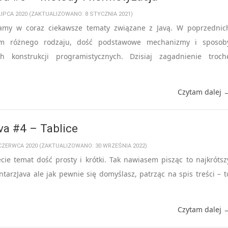
 LIPCA 2020 (ZAKTUALIZOWANO: 8 STYCZNIA 2021)
amy w coraz ciekawsze tematy związane z Javą. W poprzednic
łem różnego rodzaju, dość podstawowe mechanizmy i sposob
ch konstrukcji programistycznych. Dzisiaj zagadnienie troch
Czytam dalej 
va #4 – Tablice
 CZERWCA 2020 (ZAKTUALIZOWANO: 30 WRZEŚNIA 2022)
cie temat dość prosty i krótki. Tak nawiasem pisząc to najkrótsz
ntarzJava ale jak pewnie się domyślasz, patrząc na spis treści – t
Czytam dalej 