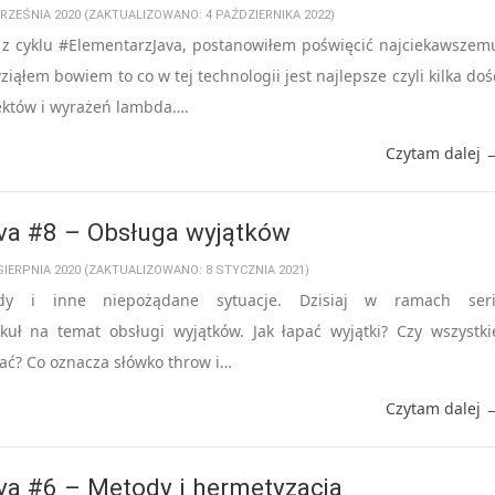
WRZEŚNIA 2020 (ZAKTUALIZOWANO: 4 PAŹDZIERNIKA 2022)
ł z cyklu #ElementarzJava, postanowiłem poświęcić najciekawszem
iąłem bowiem to co w tej technologii jest najlepsze czyli kilka doś
ektów i wyrażeń lambda….
Czytam dalej 
va #8 – Obsługa wyjątków
 SIERPNIA 2020 (ZAKTUALIZOWANO: 8 STYCZNIA 2021)
ędy i inne niepożądane sytuacje. Dzisiaj w ramach seri
ykuł na temat obsługi wyjątków. Jak łapać wyjątki? Czy wszystki
ać? Co oznacza słówko throw i…
Czytam dalej 
va #6 – Metody i hermetyzacja