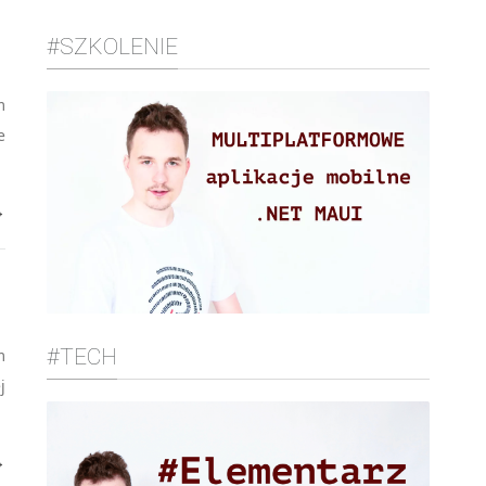
#SZKOLENIE
m
e
→
#TECH
m
j
→