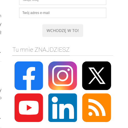
h
y
ę
Tu mnie ZNAJDZIESZ
→
y
o
→