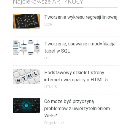
Najciekawsze ARTYKUŁY
Tworzenie wykresu regresji liniowej
Excel
Tworzenie, usuwanie i modyfikacja
tabel w SQL
SQL
Podstawowy szkielet strony
internetowej oparty o HTML 5
HTML 5
Co może być przyczyną
problemów z uwierzytelnieniem
Wi-Fi?
Po godzinach