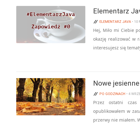
Elementarz Ja
ELEMENTARZ JAVA
• 10
Hej, Miło mi Ciebie p
okazję realizować w r
interesujesz się tem
Nowe jesienne p
PO GODZINACH
• 4 WRZ
Przez ostatni cza
opublikowałem w zasad
przerwy nie miałem. W