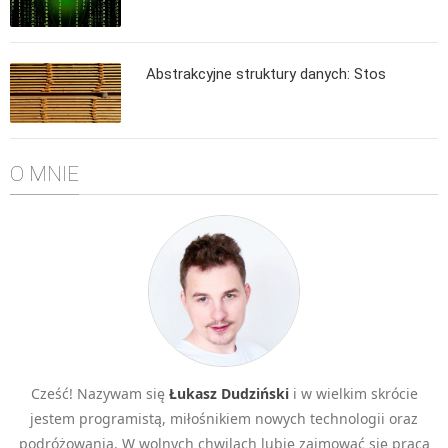
Algorytmy wyszukiwania
Inne
Abstrakcyjne struktury danych: Stos
DEV
C++
Elementarz Java
O MNIE
Pascal
WEB
.htaccess
HTML 5
CSS 3
JavaScript
Django
Cześć! Nazywam się
Łukasz Dudziński
i w wielkim skrócie
PHP
jestem programistą, miłośnikiem nowych technologii oraz
WordPress
podróżowania. W wolnych chwilach lubię zajmować się pracą