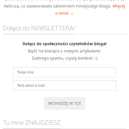
twórczą, co zaowocowało założeniem niniejszego bloga.
Więcej
MOBILE
o mnie →
Android
KONTROLA WERSJI
Dołącz do NEWSLETTERA!
Git
BAZY
Dołącz do społeczności czytelników bloga!
SQL
Bądź na bieżąco z nowymi artykułami.
MySQL
Żadnego spamu, czysty konkret :-)
TESTOWANIE
SIECI
EXCEL
WYDARZENIA
BIZNES
PO GODZINACH
KONTAKT
Tu mnie ZNAJDZIESZ