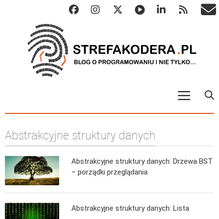
START
Abstrakcyjne struktury danych
ALGO
Abstrakcyjne struktury danych
Abstrakcyjne struktury danych: Drzewa BST
Metody numeryczne
– porządki przeglądania
Algorytmy sortowania
Algorytmy szyfrujące
Abstrakcyjne struktury danych: Lista
Algorytmy konwersji