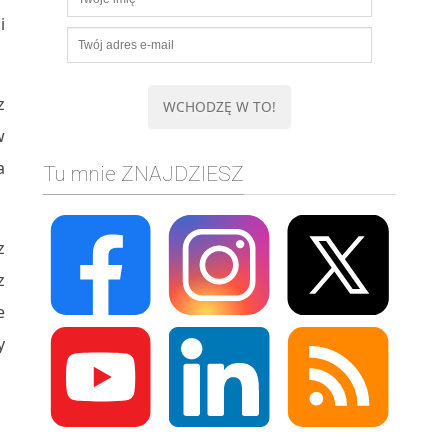
i
z
w
a
Tu mnie ZNAJDZIESZ
z
z
e
y