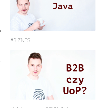
o
#BIZNES