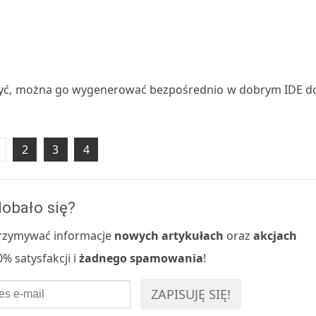
zyć, można go wygenerować bezpośrednio w dobrym IDE d
2
3
4
obało się?
 otrzymywać informacje
nowych artykułach
oraz
akcjach
% satysfakcji i
żadnego spamowania
!