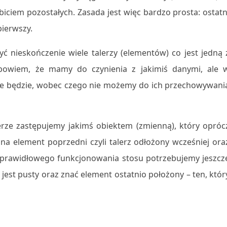
biciem pozostałych. Zasada jest więc bardzo prosta: ostatn
pierwszy.
ć nieskończenie wiele talerzy (elementów) co jest jedną 
 bowiem, że mamy do czynienia z jakimiś danymi, ale 
nie będzie, wobec czego nie możemy do ich przechowywani
alerze zastępujemy jakimś obiektem (zmienną), który opróc
a element poprzedni czyli talerz odłożony wcześniej ora
Do prawidłowego funkcjonowania stosu potrzebujemy jeszcz
e jest pusty oraz znać element ostatnio położony – ten, któr