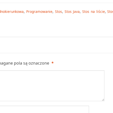
ednokierunkowa
,
Programowanie
,
Stos
,
Stos Java
,
Stos na liście
,
Sto
agane pola są oznaczone
*