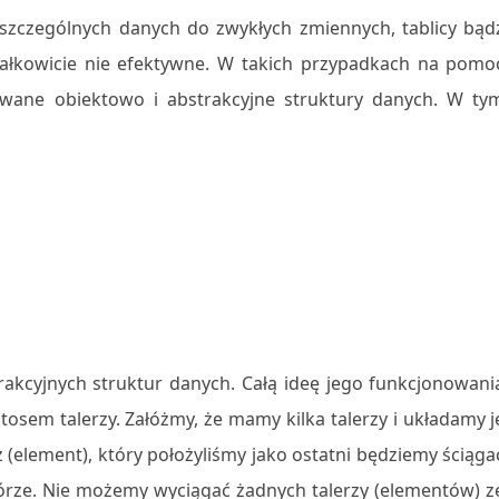
zczególnych danych do zwykłych zmiennych, tablicy bąd
całkowicie nie efektywne. W takich przypadkach na pomo
wane obiektowo i abstrakcyjne struktury danych. W ty
rakcyjnych struktur danych. Całą ideę jego funkcjonowani
tosem talerzy. Załóżmy, że mamy kilka talerzy i układamy j
 (element), który położyliśmy jako ostatni będziemy ściąga
górze. Nie możemy wyciągać żadnych talerzy (elementów) z