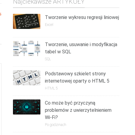
Najciekawsze ARTYKUŁY
s
Tworzenie wykresu regresji liniowej
Excel
Tworzenie, usuwanie i modyfikacja
tabel w SQL
SQL
Podstawowy szkielet strony
internetowej oparty o HTML 5
HTML 5
Co może być przyczyną
problemów z uwierzytelnieniem
Wi-Fi?
Po godzinach