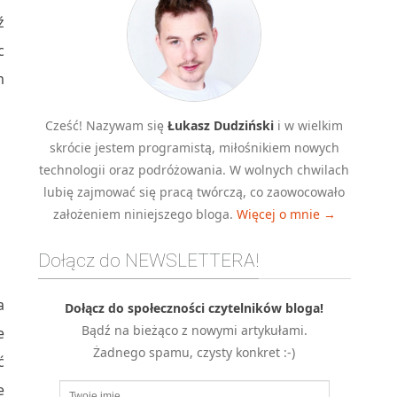
ź
c
m
Cześć! Nazywam się
Łukasz Dudziński
i w wielkim
skrócie jestem programistą, miłośnikiem nowych
technologii oraz podróżowania. W wolnych chwilach
lubię zajmować się pracą twórczą, co zaowocowało
założeniem niniejszego bloga.
Więcej o mnie →
Dołącz do NEWSLETTERA!
a
Dołącz do społeczności czytelników bloga!
Bądź na bieżąco z nowymi artykułami.
e
Żadnego spamu, czysty konkret :-)
ć
e