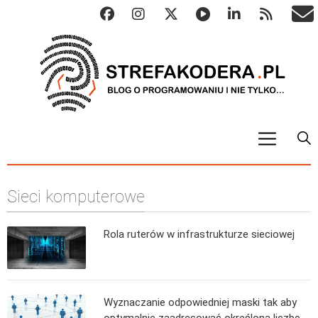
START
Sieci komputerowe
ALGO
Abstrakcyjne struktury danych
Rola ruterów w infrastrukturze sieciowej
Metody numeryczne
Algorytmy sortowania
Algorytmy szyfrujące
Wyznaczanie odpowiedniej maski tak aby
Algorytmy konwersji
optymalnie zaadresować określoną liczbę