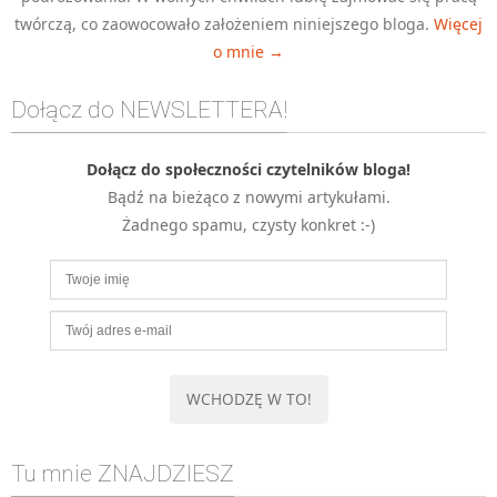
twórczą, co zaowocowało założeniem niniejszego bloga.
Więcej
MOBILE
o mnie →
Android
KONTROLA WERSJI
Dołącz do NEWSLETTERA!
Git
BAZY
Dołącz do społeczności czytelników bloga!
SQL
Bądź na bieżąco z nowymi artykułami.
MySQL
Żadnego spamu, czysty konkret :-)
TESTOWANIE
SIECI
EXCEL
WYDARZENIA
BIZNES
PO GODZINACH
KONTAKT
Tu mnie ZNAJDZIESZ