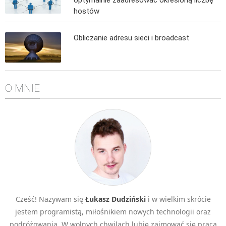
hostów
Algorytmy wyszukiwania
Inne
Obliczanie adresu sieci i broadcast
DEV
C++
Elementarz Java
O MNIE
Pascal
WEB
.htaccess
HTML 5
CSS 3
JavaScript
Django
Cześć! Nazywam się
Łukasz Dudziński
i w wielkim skrócie
PHP
jestem programistą, miłośnikiem nowych technologii oraz
WordPress
podróżowania. W wolnych chwilach lubię zajmować się pracą