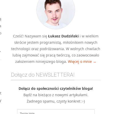
ą
a
o
Cześć! Nazywam się
Łukasz Dudziński
i w wielkim
skrócie jestem programistą, miłośnikiem nowych
technologii oraz podróżowania. W wolnych chwilach
→
lubię zajmować się pracą twórczą, co zaowocowało
założeniem niniejszego bloga.
Więcej o mnie →
Dołącz do NEWSLETTERA!
Dołącz do społeczności czytelników bloga!
t
Bądź na bieżąco z nowymi artykułami.
y
Żadnego spamu, czysty konkret :-)