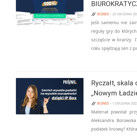
BIUROKRATYC
BIZNES
• 20 GRUDNIA 20
Jeśli samemu nie zain
reguły gry do któryc
szczęście w branży IT
roku spędzają sen z p
Ryczałt, skala
,,Nowym Ładzi
BIZNES
• 1 GRUDNIA 202
Materiał powstał prz
Aleksandra Borowska
podatek liniowy? Któ