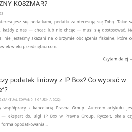
ZNY KOSZMAR?
23
teresujesz się podatkami, podatki zainteresują się Tobą. Takie s
h, każdy z nas — chcąc lub nie chcąc — musi się dostosować. N
, nie jesteśmy skazani na olbrzymie obciążenia fiskalne, które c
owiek wielu przedsiębiorcom.
Czytam dalej 
 czy podatek liniowy z IP Box? Co wybrać w
e”?
2 (ZAKTUALIZOWANO: 5 GRUDNIA 2022)
y współpracy z kancelarią Pravna Group. Autorem artykułu jes
 — ekspert ds. ulgi IP Box w Pravna Group. Ryczałt, skala cz
ra forma opodatkowania…