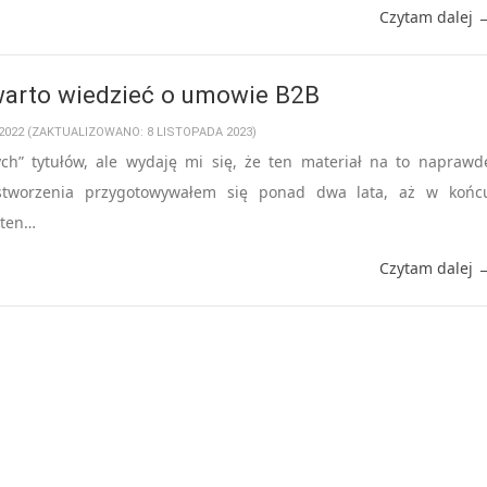
Czytam dalej 
warto wiedzieć o umowie B2B
2022 (ZAKTUALIZOWANO: 8 LISTOPADA 2023)
wych” tytułów, ale wydaję mi się, że ten materiał na to naprawd
 stworzenia przygotowywałem się ponad dwa lata, aż w końc
 ten…
Czytam dalej 