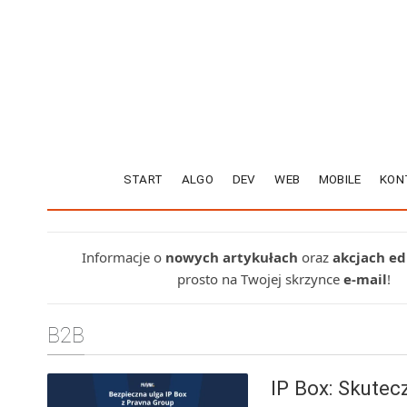
START
ALGO
DEV
WEB
MOBILE
KON
Informacje o
nowych artykułach
oraz
akcjach e
prosto na Twojej skrzynce
e-mail
!
B2B
IP Box: Skute