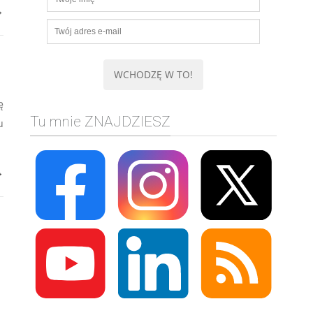
→
ę
Tu mnie ZNAJDZIESZ
u
→