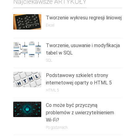
Najciekawsze ARTYKUŁY
Tworzenie wykresu regresji liniowej
Excel
Tworzenie, usuwanie i modyfikacja
tabel w SQL
SQL
Podstawowy szkielet strony
internetowej oparty o HTML 5
HTML 5
Co może być przyczyną
problemów z uwierzytelnieniem
Wi-Fi?
Po godzinach