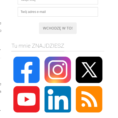
e
o
Tu mnie ZNAJDZIESZ
→
e
a
→