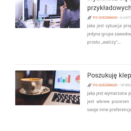
przykładowych
PO GODZINACH
• 6 LIS
Jaka jest sytuacja pr
jedyna grupa zawodowa,
prostu „walczy”…
Poszukuję klep
PO GODZINACH
• 18 WR
Jaka jest wymarzona p
jest wbrew pozorom
swoje inne preferencj