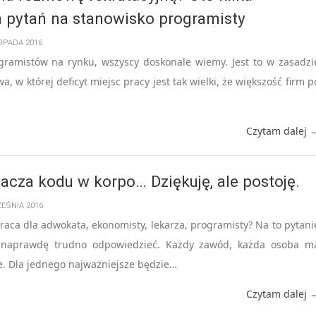
 pytań na stanowisko programisty
TOPADA 2016
ogramistów na rynku, wszyscy doskonale wiemy. Jest to w zasadzi
 w której deficyt miejsc pracy jest tak wielki, że większość firm p
Czytam dalej 
acza kodu w korpo… Dziękuję, ale postoję.
ZEŚNIA 2016
raca dla adwokata, ekonomisty, lekarza, programisty? Na to pytani
 naprawdę trudno odpowiedzieć. Każdy zawód, każda osoba m
e. Dla jednego najważniejsze będzie…
Czytam dalej 