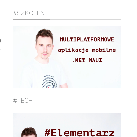
#SZKOLENIE
ż
e
→
#TECH