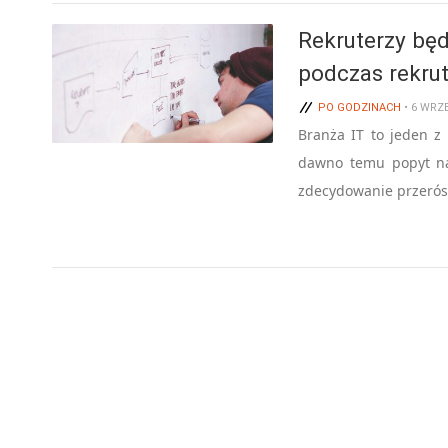
Rekruterzy będ
podczas rekrut
PO GODZINACH
• 6 WRZ
Branża IT to jeden z 
dawno temu popyt na
zdecydowanie przerósł