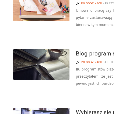
PO GODZINACH
• 15 ST
Umowa o pracę czy B
pytanie zastanawiają
bierze w tym momenci
Blog programis
PO GODZINACH
• 4 LUT
Ilu programistów pisze
przeczytałem, że jest
pewno jest ich bardz
Wybierasz się 