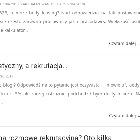
YCZNIA 2019 (ZAKTUALIZOWANO: 19 STYCZNIA 2019)
2B, a może body leasing? Nad odpowiedzią na tak postawion
 się często zarówno pracownicy jak i pracodawcy. Większość osó
e kalkulator…
Czytam dalej 
tyczny, a rekrutacja…
EGO 2017
 blogi? Odpowiedź na to pytanie jest oczywista – „niewielu”, kiedy
 to ok. 5% ale raczej ostrożnie podchodził bym do tych liczb. N
o…
Czytam dalej 
na rozmowę rekrutacyjną? Oto kilka