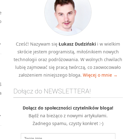
e
b
→
Cześć! Nazywam się
Łukasz Dudziński
i w wielkim
skrócie jestem programistą, miłośnikiem nowych
technologii oraz podróżowania. W wolnych chwilach
lubię zajmować się pracą twórczą, co zaowocowało
założeniem niniejszego bloga.
Więcej o mnie →
ś
Dołącz do NEWSLETTERA!
a
Dołącz do społeczności czytelników bloga!
→
Bądź na bieżąco z nowymi artykułami.
Żadnego spamu, czysty konkret :-)