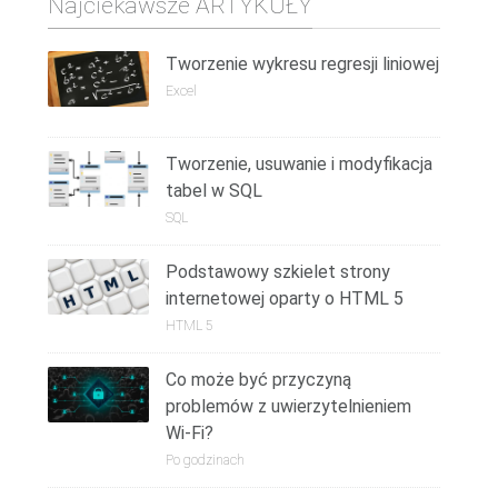
Najciekawsze ARTYKUŁY
Tworzenie wykresu regresji liniowej
Excel
Tworzenie, usuwanie i modyfikacja
tabel w SQL
SQL
Podstawowy szkielet strony
internetowej oparty o HTML 5
HTML 5
Co może być przyczyną
problemów z uwierzytelnieniem
Wi-Fi?
Po godzinach