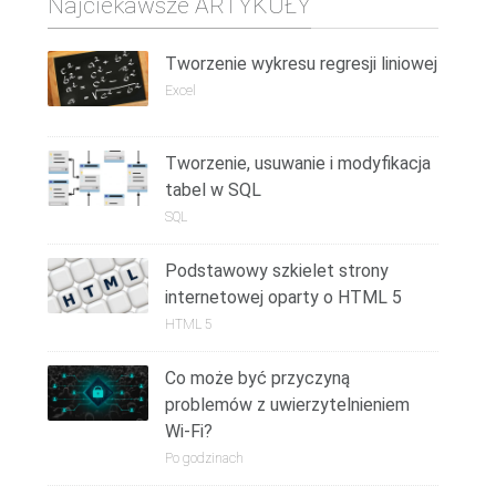
Najciekawsze ARTYKUŁY
Tworzenie wykresu regresji liniowej
Excel
Tworzenie, usuwanie i modyfikacja
tabel w SQL
SQL
Podstawowy szkielet strony
internetowej oparty o HTML 5
HTML 5
Co może być przyczyną
problemów z uwierzytelnieniem
Wi-Fi?
Po godzinach