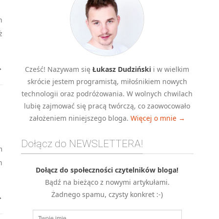
h
ż
→
Cześć! Nazywam się
Łukasz Dudziński
i w wielkim
skrócie jestem programistą, miłośnikiem nowych
technologii oraz podróżowania. W wolnych chwilach
lubię zajmować się pracą twórczą, co zaowocowało
założeniem niniejszego bloga.
Więcej o mnie →
Dołącz do NEWSLETTERA!
m
h
Dołącz do społeczności czytelników bloga!
Bądź na bieżąco z nowymi artykułami.
Żadnego spamu, czysty konkret :-)
→