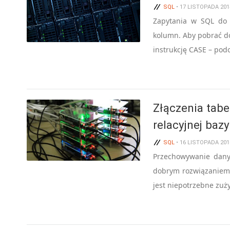
SQL
• 17 LISTOPADA 20
Zapytania w SQL do 
kolumn. Aby pobrać d
instrukcję CASE – pod
Złączenia tabe
relacyjnej baz
SQL
• 16 LISTOPADA 20
Przechowywanie dany
dobrym rozwiązaniem 
jest niepotrzebne zuż