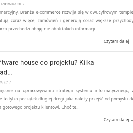
DZIERNIKA 2017
mercyjny. Branża e-commerce rozwija się w dwucyfrowym tempie
otują coraz więcej zamówień i generują coraz większe przychody
orca przechodzi obojętnie obok takich informacji….
Czytam dalej 
tware house do projektu? Kilka
rad…
CA 2017
ięcone na opracowywaniu strategii systemu informatycznego, 
e to tylko początek długiej drogi jaką należy przejść od pomysłu d
 gotowego projektu klientowi. Choć te…
Czytam dalej 