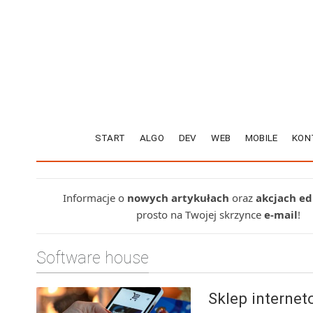
START
ALGO
DEV
WEB
MOBILE
KON
Informacje o
nowych artykułach
oraz
akcjach e
prosto na Twojej skrzynce
e-mail
!
Software house
Sklep internet