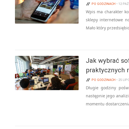
PO GODZINACH
• 12 PAŹ
Wpis ma charakter ko
sklepy internetowe n
Mało który przedsiębi
Jak wybrać sof
praktycznych 
PO GODZINACH
• 25 LIP
Długie godziny pośw
następnie jego analizi
momentu dostarczenia