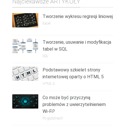
Najciekawsze ARTYKUŁY
Tworzenie wykresu regresji liniowej
Excel
Tworzenie, usuwanie i modyfikacja
tabel w SQL
SQL
Podstawowy szkielet strony
internetowej oparty o HTML 5
HTML 5
Co może być przyczyną
problemów z uwierzytelnieniem
Wi-Fi?
Po godzinach