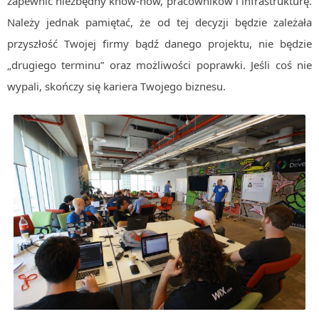
zapewnić niezbędny know-how, pracowników i infrastrukturę.
MOBILE
Należy jednak pamiętać, że od tej decyzji będzie zależała
Android
przyszłość Twojej firmy bądź danego projektu, nie będzie
KONTROLA WERSJI
„drugiego terminu” oraz możliwości poprawki. Jeśli coś nie
Git
wypali, skończy się kariera Twojego biznesu.
BAZY
SQL
MySQL
TESTOWANIE
SIECI
EXCEL
WYDARZENIA
BIZNES
PO GODZINACH
KONTAKT