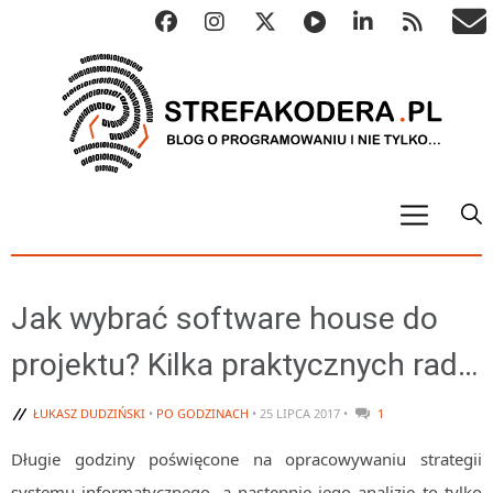
START
ALGO
Jak wybrać software house do
Abstrakcyjne struktury danych
projektu? Kilka praktycznych rad…
Metody numeryczne
Algorytmy sortowania
ŁUKASZ DUDZIŃSKI
•
PO GODZINACH
• 25 LIPCA 2017 •
1
Algorytmy szyfrujące
Długie godziny poświęcone na opracowywaniu strategii
Algorytmy konwersji
systemu informatycznego, a następnie jego analizie to tylko