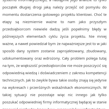
Algorytmy wyszukiwania
początek długiej drogi jaką należy przejść od pomysłu do
Inne
momentu dostarczenia gotowego projektu klientowi. Choć te
etapy są niezmiernie ważne to nam jako przyszłym
DEV
C++
przedsiębiorcom niewiele dadzą jeśli popełnimy błędy w
późniejszych elementach cyklu życia projektu. Nie mniej
Elementarz Java
ważne, a nawet powiedział bym że najważniejsze jest to w jaki
Pascal
sposób dany system zostanie zaprojektowany, zbudowany,
WEB
udokumentowany oraz wdrożony. Cały problem polega tutaj
.htaccess
na tym, że większość przedsiębiorców nie może poszczycić się
HTML 5
odpowiednią wiedzą i doświadczeniem z zakresu kompetencji
CSS 3
technicznych. Jak to zwykle bywa takie osoby znają się jedynie
JavaScript
na wykresach i przeróżnych wskaźnikach ekonomicznych. W
Django
takiej sytuacji nie pozostaje więc nic innego jak tylko
PHP
poszukać odpowiedniej firmy informatycznej będącej w stanie
WordPress