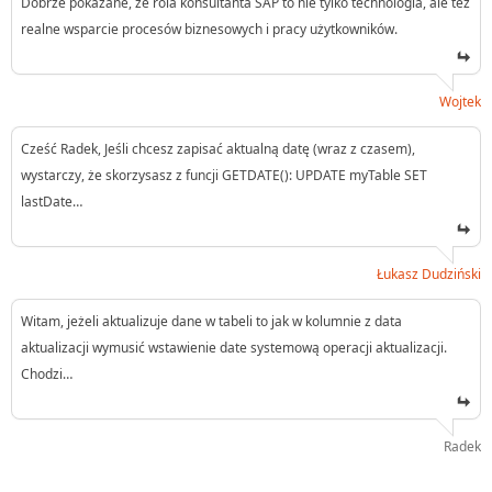
Dobrze pokazane, że rola konsultanta SAP to nie tylko technologia, ale też
realne wsparcie procesów biznesowych i pracy użytkowników.
Wojtek
Cześć Radek, Jeśli chcesz zapisać aktualną datę (wraz z czasem),
wystarczy, że skorzysasz z funcji GETDATE(): UPDATE myTable SET
lastDate…
Łukasz Dudziński
Witam, jeżeli aktualizuje dane w tabeli to jak w kolumnie z data
aktualizacji wymusić wstawienie date systemową operacji aktualizacji.
Chodzi…
Radek