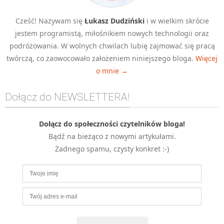
MOBILE
Cześć! Nazywam się
Łukasz Dudziński
i w wielkim skrócie
Android
jestem programistą, miłośnikiem nowych technologii oraz
KONTROLA WERSJI
podróżowania. W wolnych chwilach lubię zajmować się pracą
Git
twórczą, co zaowocowało założeniem niniejszego bloga.
Więcej
BAZY
o mnie →
SQL
Dołącz do NEWSLETTERA!
MySQL
TESTOWANIE
Dołącz do społeczności czytelników bloga!
SIECI
Bądź na bieżąco z nowymi artykułami.
EXCEL
Żadnego spamu, czysty konkret :-)
WYDARZENIA
BIZNES
PO GODZINACH
KONTAKT