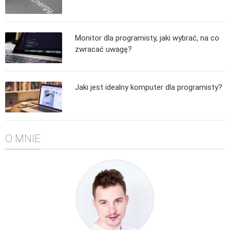
Algorytmy wyszukiwania
Inne
Monitor dla programisty, jaki wybrać, na co
DEV
zwracać uwagę?
C++
Elementarz Java
Jaki jest idealny komputer dla programisty?
Pascal
WEB
.htaccess
O MNIE
HTML 5
CSS 3
JavaScript
Django
PHP
WordPress