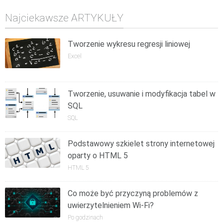
Najciekawsze ARTYKUŁY
Tworzenie wykresu regresji liniowej
Excel
Tworzenie, usuwanie i modyfikacja tabel w
SQL
SQL
Podstawowy szkielet strony internetowej
oparty o HTML 5
HTML 5
Co może być przyczyną problemów z
uwierzytelnieniem Wi-Fi?
Po godzinach