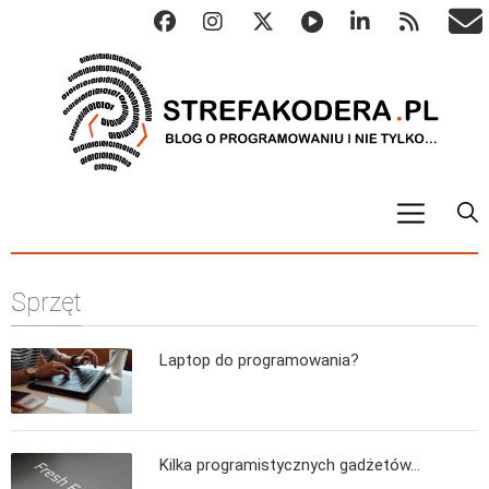
START
Sprzęt
ALGO
Abstrakcyjne struktury danych
Laptop do programowania?
Metody numeryczne
Algorytmy sortowania
Algorytmy szyfrujące
Kilka programistycznych gadżetów…
Algorytmy konwersji