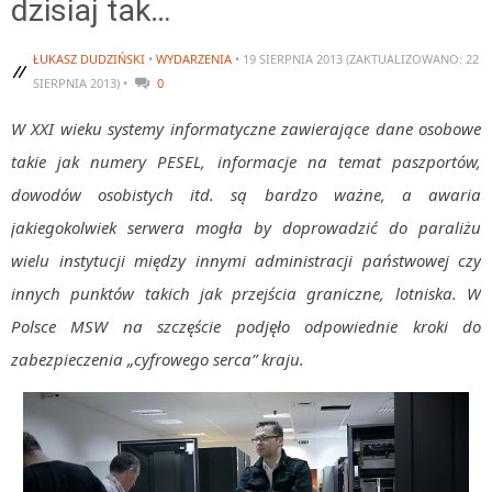
dzisiaj tak…
Algorytmy wyszukiwania
ŁUKASZ DUDZIŃSKI
•
WYDARZENIA
• 19 SIERPNIA 2013 (ZAKTUALIZOWANO: 22
Inne
SIERPNIA 2013) •
0
DEV
C++
W XXI wieku systemy informatyczne zawierające dane osobowe
takie jak numery PESEL, informacje na temat paszportów,
Elementarz Java
dowodów osobistych itd. są bardzo ważne, a awaria
Pascal
jakiegokolwiek serwera mogła by doprowadzić do paraliżu
WEB
wielu instytucji między innymi administracji państwowej czy
.htaccess
innych punktów takich jak przejścia graniczne, lotniska. W
HTML 5
Polsce MSW na szczęście podjęło odpowiednie kroki do
CSS 3
zabezpieczenia „cyfrowego serca” kraju.
JavaScript
Django
PHP
WordPress