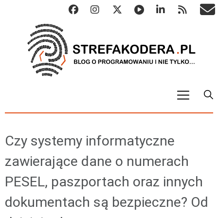
START
ALGO
Czy systemy informatyczne
Abstrakcyjne struktury danych
zawierające dane o numerach
Metody numeryczne
PESEL, paszportach oraz innych
Algorytmy sortowania
Algorytmy szyfrujące
dokumentach są bezpieczne? Od
Algorytmy konwersji