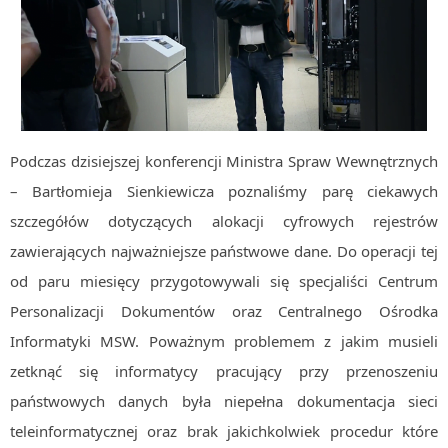
MOBILE
Android
KONTROLA WERSJI
Git
BAZY
Podczas dzisiejszej konferencji Ministra Spraw Wewnętrznych
SQL
– Bartłomieja Sienkiewicza poznaliśmy parę ciekawych
MySQL
szczegółów dotyczących alokacji cyfrowych rejestrów
TESTOWANIE
zawierających najważniejsze państwowe dane. Do operacji tej
SIECI
od paru miesięcy przygotowywali się specjaliści Centrum
EXCEL
Personalizacji Dokumentów oraz Centralnego Ośrodka
WYDARZENIA
BIZNES
Informatyki MSW. Poważnym problemem z jakim musieli
PO GODZINACH
zetknąć się informatycy pracujący przy przenoszeniu
KONTAKT
państwowych danych była niepełna dokumentacja sieci
teleinformatycznej oraz brak jakichkolwiek procedur które