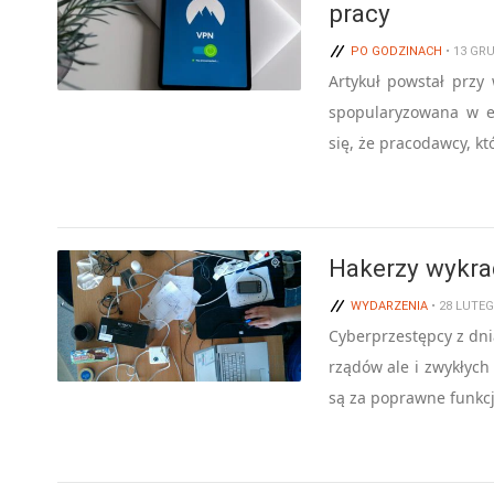
pracy
PO GODZINACH
• 13 GR
Artykuł powstał przy
spopularyzowana w e
się, że pracodawcy, k
Hakerzy wykra
WYDARZENIA
• 28 LUTE
Cyberprzestępcy z dni
rządów ale i zwykłych
są za poprawne funkc