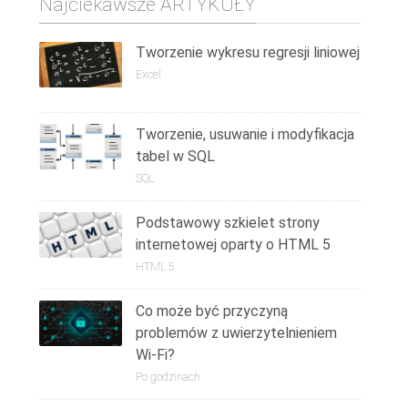
Najciekawsze ARTYKUŁY
Tworzenie wykresu regresji liniowej
Excel
Tworzenie, usuwanie i modyfikacja
tabel w SQL
SQL
Podstawowy szkielet strony
internetowej oparty o HTML 5
HTML 5
Co może być przyczyną
problemów z uwierzytelnieniem
Wi-Fi?
Po godzinach