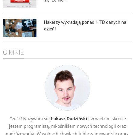
Algorytmy wyszukiwania
Inne
Hakerzy wykradają ponad 1 TB danych na
DEV
dzień!
C++
Elementarz Java
O MNIE
Pascal
WEB
.htaccess
HTML 5
CSS 3
JavaScript
Django
Cześć! Nazywam się
Łukasz Dudziński
i w wielkim skrócie
PHP
jestem programistą, miłośnikiem nowych technologii oraz
WordPress
podróżowania. W wolnych chwilach lubię zajmować się pracą