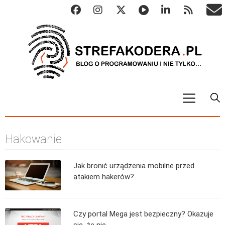
START
Hakowanie
ALGO
Abstrakcyjne struktury danych
Jak bronić urządzenia mobilne przed
Metody numeryczne
atakiem hakerów?
Algorytmy sortowania
Algorytmy szyfrujące
Czy portal Mega jest bezpieczny? Okazuje
Algorytmy konwersji
się, że nie…