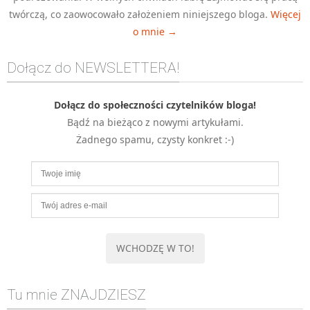
twórczą, co zaowocowało założeniem niniejszego bloga.
Więcej
MOBILE
o mnie →
Android
KONTROLA WERSJI
Dołącz do NEWSLETTERA!
Git
BAZY
Dołącz do społeczności czytelników bloga!
SQL
Bądź na bieżąco z nowymi artykułami.
MySQL
Żadnego spamu, czysty konkret :-)
TESTOWANIE
SIECI
EXCEL
WYDARZENIA
BIZNES
PO GODZINACH
KONTAKT
Tu mnie ZNAJDZIESZ