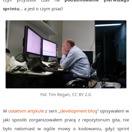
Algorytmy wyszukiwania
sprintu
… a jest o czym pisać!
Inne
DEV
C++
Elementarz Java
Pascal
WEB
.htaccess
HTML 5
CSS 3
Fot: Tim Regan, CC BY 2.0.
JavaScript
Django
W
ostatnim artykule
z serii „
development blog
” opisywałem w
PHP
jaki sposób zorganizowałem pracę z repozytorium gita, nie
było natomiast w ogóle mowy o kodowaniu, gdyż sprint
WordPress