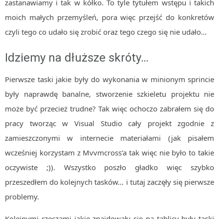
zastanawiamy i tak w kółko. To tyle tytułem wstępu i takich
moich małych przemyśleń, pora więc przejść do konkretów
czyli tego co udało się zrobić oraz tego czego się nie udało…
Idziemy na dłuższe skróty…
Pierwsze taski jakie były do wykonania w minionym sprincie
były naprawdę banalne, stworzenie szkieletu projektu nie
może być przecież trudne? Tak więc ochoczo zabrałem się do
pracy tworząc w Visual Studio cały projekt zgodnie z
zamieszczonymi w internecie materiałami (jak pisałem
wcześniej korzystam z Mvvmcross’a tak więc nie było to takie
oczywiste ;)). Wszystko poszło gładko więc szybko
przeszedłem do kolejnych tasków… i tutaj zaczęły się pierwsze
problemy.
Kolejnymi rzeczami jakie znajdowały się na tablicy były taski