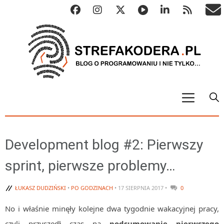
START
ALGO
Development blog #2: Pierwszy
Abstrakcyjne struktury danych
sprint, pierwsze problemy…
Metody numeryczne
Algorytmy sortowania
ŁUKASZ DUDZIŃSKI
•
PO GODZINACH
• 17 SIERPNIA 2017 •
0
Algorytmy szyfrujące
No i właśnie minęły kolejne dwa tygodnie wakacyjnej pracy,
Algorytmy konwersji
czyli przyszedł czas na
podsumowanie pierwszego