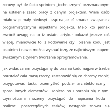
zerowy był de facto sprintem „technicznym” przeznaczonym
MOBILE
na ustalenie zasad pracy z danym projektem. Wiele osób
Android
miało więc mały niedosyt licząc na jakieś smaczki związane z
KONTROLA WERSJI
Git
programistycznymi aspektami projektu. Mało kto jednak
zwrócił uwagę na to iż ostatni artykuł pokazał jeszcze coś
BAZY
SQL
więcej, mianowicie to iż kodowanie czyli pisanie kodu jest
MySQL
ostatnim i nawet można wysnuć tezę, że najkrótszym etapem
związanym z cyklem tworzenia oprogramowania.
TESTOWANIE
SIECI
Jak widać zanim przystąpimy do pisania kodu najpierw trzeba
EXCEL
poustalać cała masę rzeczy, zastanowić się co chcemy zrobić,
WYDARZENIA
przygotować taski, przemyśleć podział architektoniczny i
BIZNES
sporo innych elementów. Dopiero po uporaniu się z tymi
PO GODZINACH
KONTAKT
czynnościami możemy przystąpić do napisania kodu i
realizacji poszczególnych tasków, następnie znowu się