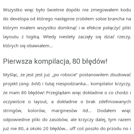
Wszystko więc było świetnie dopóki nie zmegowałem kodu
do developa od którego następnie zrobiłem sobie brancha na
którym miałem wszystko domknąć i w efekcie połączyć pliki
layoutu z logiką. Wtedy niestety zaczęły się dziać rzeczy,
których się obawiałem…
Pierwsza kompilacja, 80 błędów!
Myśląc, że jest jest już „po robocie” postanowiłem zbudować
projekt (
ang. bild
) i tutaj niespodzianka… kompilator krzyczy,
że mam 80 błędów! Przeglądam więc dokładnie o co chodzi i
oczywiście o layout, a dokładnie o brak zdefiniowanych
stringów, kolorów, marginesów itd… Dodałem więc
odpowiednie pliki do zasobów, ale krzyczy dalej, tym razem
już nie 80, a około 20 błędów… uff coś poszło do przodu no i