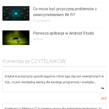
Co może być przyczyną problemów z
uwierzytelnieniem Wi-Fi?
Po godzinach
Pierwsza aplikacja w Android Studio
Android
Komentarze CZYTELNIKÓW
Artykuł w przejrzysty sposób wyjaśnia różne typy złączeń zewnętrznych w
SQL, co jest niezbędną wiedzą dla każdego programisty i analityka…
Jack
Konferencja BBdays4.IT to świetna okazja dla miłośników technologii, by