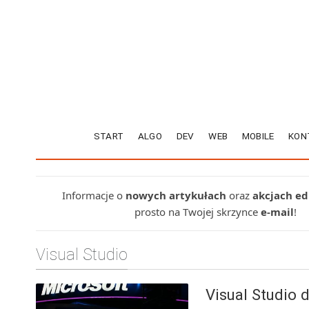
START
ALGO
DEV
WEB
MOBILE
KON
Informacje o
nowych artykułach
oraz
akcjach e
prosto na Twojej skrzynce
e-mail
!
Visual Studio
Visual Studio 