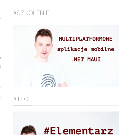
#SZKOLENIE
→
r
e
→
#TECH