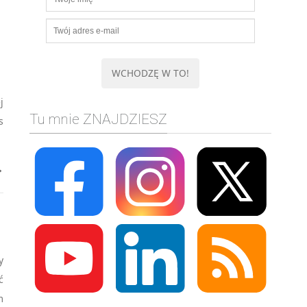
j
Tu mnie ZNAJDZIESZ
s
→
y
ć
m