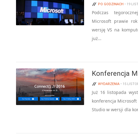
PO GODZINACH
• 19 LI
Podczas tegoroczn
Microsoft prawie ro
wersję VS na kompute
już…
Konferencja Mi
WYDARZENIA
• 15 LISTO
Już 16 listopada wys
konferencja Microsoft
Studio w wersji dla k