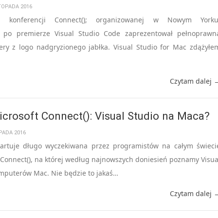
STOPADA 2016
ej konferencji Connect(); organizowanej w Nowym Yorku
k po premierze Visual Studio Code zaprezentował pełnoprawn
ry z logo nadgryzionego jabłka. Visual Studio for Mac zdążyłe
Czytam dalej 
crosoft Connect(): Visual Studio na Maca?
PADA 2016
tartuje długo wyczekiwana przez programistów na całym świeci
 Connect(), na której według najnowszych doniesień poznamy Visua
omputerów Mac. Nie będzie to jakaś…
Czytam dalej 