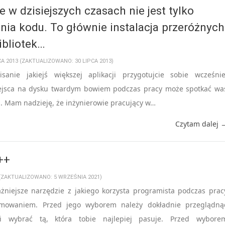
w dzisiejszych czasach nie jest tylko
nia kodu. To głównie instalacja przeróżnych
ibliotek…
CA 2013 (ZAKTUALIZOWANO: 30 LIPCA 2013)
sanie jakiejś większej aplikacji przygotujcie sobie wcześnie
iejsca na dysku twardym bowiem podczas pracy może spotkać wa
. Mam nadzieję, że inżynierowie pracujący w…
Czytam dalej 
++
 (ZAKTUALIZOWANO: 5 WRZEŚNIA 2021)
żniejsze narzędzie z jakiego korzysta programista podczas prac
mowaniem. Przed jego wyborem należy dokładnie przeglądną
 i wybrać tą, która tobie najlepiej pasuje. Przed wybore