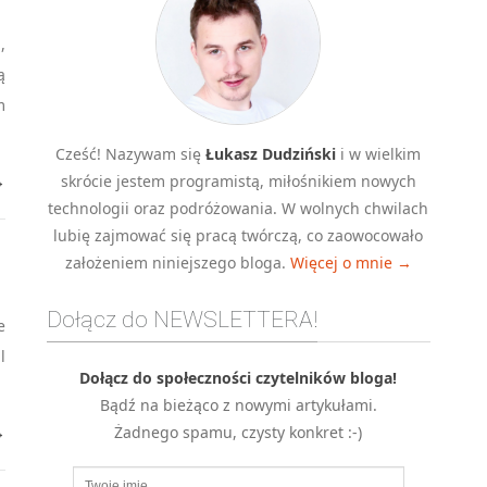
,
ą
m
Cześć! Nazywam się
Łukasz Dudziński
i w wielkim
skrócie jestem programistą, miłośnikiem nowych
→
technologii oraz podróżowania. W wolnych chwilach
lubię zajmować się pracą twórczą, co zaowocowało
założeniem niniejszego bloga.
Więcej o mnie →
Dołącz do NEWSLETTERA!
e
l
Dołącz do społeczności czytelników bloga!
Bądź na bieżąco z nowymi artykułami.
Żadnego spamu, czysty konkret :-)
→