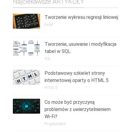
Najciekawsze ARTYKUŁY
Tworzenie wykresu regresji liniowej
Excel
Tworzenie, usuwanie i modyfikacja
tabel w SQL
SQL
Podstawowy szkielet strony
internetowej oparty o HTML 5
HTML 5
Co może być przyczyną
problemów z uwierzytelnieniem
Wi-Fi?
Po godzinach