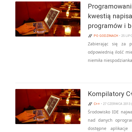
Programowanie 
kwestią napisa
programów i b
PO GODZINACH
• 25 LIP
Zabierając się za pi
odpowiednią ilość m
niemiła niespodzianka
Kompilatory C
C++
• 27 CZERWCA 2013
Środowisko IDE najwa
nad danych oprogra
dostępne aplikacje