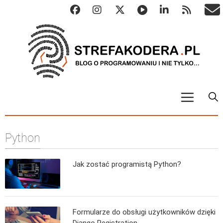
START
Python
ALGO
Abstrakcyjne struktury danych
Jak zostać programistą Python?
Metody numeryczne
Algorytmy sortowania
Algorytmy szyfrujące
Formularze do obsługi użytkowników dzięki
Algorytmy konwersji
Django Registration