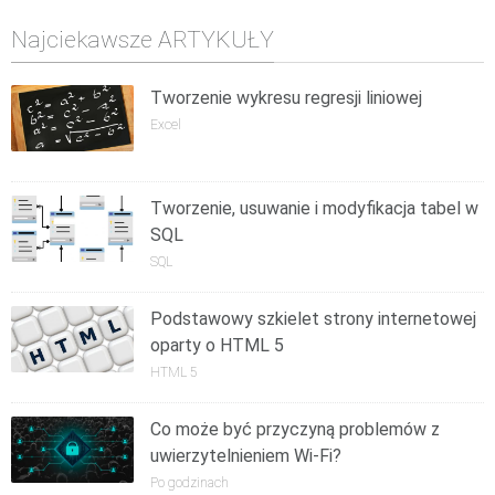
Najciekawsze ARTYKUŁY
Tworzenie wykresu regresji liniowej
Excel
Tworzenie, usuwanie i modyfikacja tabel w
SQL
SQL
Podstawowy szkielet strony internetowej
oparty o HTML 5
HTML 5
Co może być przyczyną problemów z
uwierzytelnieniem Wi-Fi?
Po godzinach