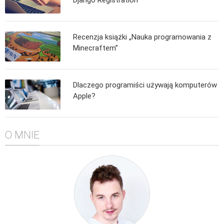
Algorytmy wyszukiwania
Inne
Recenzja książki „Nauka programowania z
DEV
Minecraftem”
C++
Elementarz Java
Dlaczego programiści używają komputerów
Pascal
Apple?
WEB
.htaccess
O MNIE
HTML 5
CSS 3
JavaScript
Django
PHP
WordPress