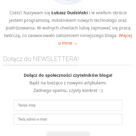
MOBILE
Cześć! Nazywam się
Łukasz Dudziński
i w wielkim skrócie
Android
jestem programistą, miłośnikiem nowych technologii oraz
KONTROLA WERSJI
podróżowania. W wolnych chwilach lubię zajmować się pracą
Git
twórczą, co zaowocowało założeniem niniejszego bloga.
Więcej
BAZY
o mnie →
SQL
Dołącz do NEWSLETTERA!
MySQL
TESTOWANIE
Dołącz do społeczności czytelników bloga!
SIECI
Bądź na bieżąco z nowymi artykułami.
EXCEL
Żadnego spamu, czysty konkret :-)
WYDARZENIA
BIZNES
PO GODZINACH
KONTAKT