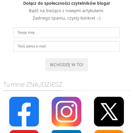
Dołącz do społeczności czytelników bloga!
MOBILE
Bądź na bieżąco z nowymi artykułami.
Android
Żadnego spamu, czysty konkret :-)
KONTROLA WERSJI
Git
BAZY
SQL
MySQL
TESTOWANIE
SIECI
Tu mnie ZNAJDZIESZ
EXCEL
WYDARZENIA
BIZNES
PO GODZINACH
KONTAKT