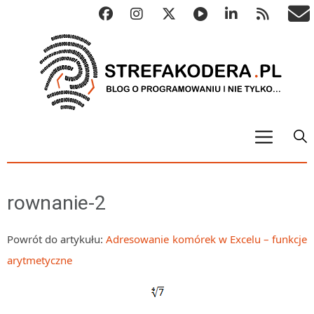
START
ALGO
rownanie-2
Abstrakcyjne struktury danych
Metody numeryczne
Powrót do artykułu:
Adresowanie komórek w Excelu – funkcje
arytmetyczne
Algorytmy sortowania
Algorytmy szyfrujące
Algorytmy konwersji