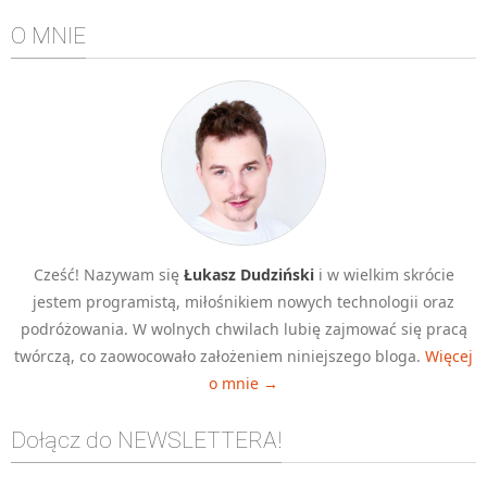
Algorytmy wyszukiwania
O MNIE
Inne
DEV
C++
Elementarz Java
Pascal
WEB
.htaccess
Cześć! Nazywam się
Łukasz Dudziński
i w wielkim skrócie
HTML 5
jestem programistą, miłośnikiem nowych technologii oraz
podróżowania. W wolnych chwilach lubię zajmować się pracą
CSS 3
twórczą, co zaowocowało założeniem niniejszego bloga.
Więcej
JavaScript
o mnie →
Django
Dołącz do NEWSLETTERA!
PHP
WordPress