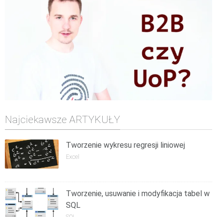
Najciekawsze ARTYKUŁY
Tworzenie wykresu regresji liniowej
Excel
Tworzenie, usuwanie i modyfikacja tabel w
SQL