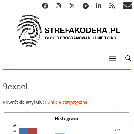
START
ALGO
9excel
Abstrakcyjne struktury danych
Metody numeryczne
Powrót do artykułu:
Funkcje statystyczne
Algorytmy sortowania
Algorytmy szyfrujące
Algorytmy konwersji