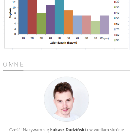
Algorytmy wyszukiwania
Inne
DEV
C++
Elementarz Java
Pascal
O MNIE
WEB
.htaccess
HTML 5
CSS 3
JavaScript
Django
PHP
Cześć! Nazywam się
Łukasz Dudziński
i w wielkim skrócie
WordPress