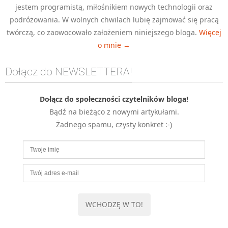
jestem programistą, miłośnikiem nowych technologii oraz
MOBILE
podróżowania. W wolnych chwilach lubię zajmować się pracą
Android
twórczą, co zaowocowało założeniem niniejszego bloga.
Więcej
KONTROLA WERSJI
o mnie →
Git
Dołącz do NEWSLETTERA!
BAZY
SQL
Dołącz do społeczności czytelników bloga!
MySQL
Bądź na bieżąco z nowymi artykułami.
TESTOWANIE
Żadnego spamu, czysty konkret :-)
SIECI
EXCEL
WYDARZENIA
BIZNES
PO GODZINACH
KONTAKT