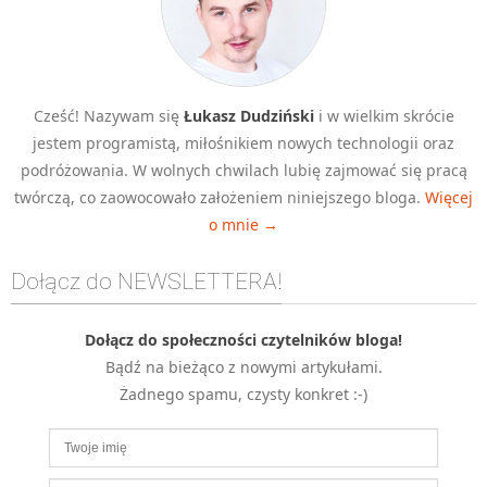
MOBILE
Android
KONTROLA WERSJI
Git
Cześć! Nazywam się
Łukasz Dudziński
i w wielkim skrócie
jestem programistą, miłośnikiem nowych technologii oraz
BAZY
podróżowania. W wolnych chwilach lubię zajmować się pracą
SQL
twórczą, co zaowocowało założeniem niniejszego bloga.
Więcej
MySQL
o mnie →
TESTOWANIE
SIECI
Dołącz do NEWSLETTERA!
EXCEL
WYDARZENIA
Dołącz do społeczności czytelników bloga!
BIZNES
Bądź na bieżąco z nowymi artykułami.
Żadnego spamu, czysty konkret :-)
PO GODZINACH
KONTAKT