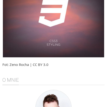
Algorytmy wyszukiwania
Inne
DEV
C++
Elementarz Java
Pascal
WEB
.htaccess
Fot: Zeno Rocha | CC BY 3.0
HTML 5
CSS 3
O MNIE
JavaScript
Django
PHP
WordPress