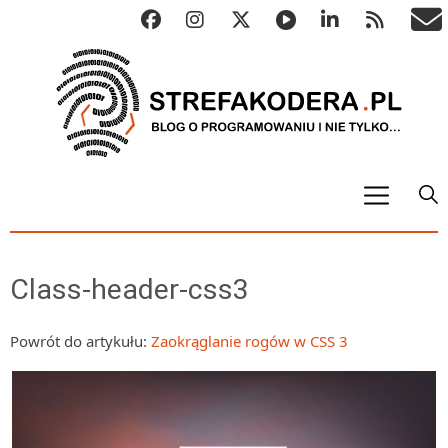
START
ALGO
Class-header-css3
Abstrakcyjne struktury danych
Metody numeryczne
Powrót do artykułu:
Zaokrąglanie rogów w CSS 3
Algorytmy sortowania
Algorytmy szyfrujące
Algorytmy konwersji