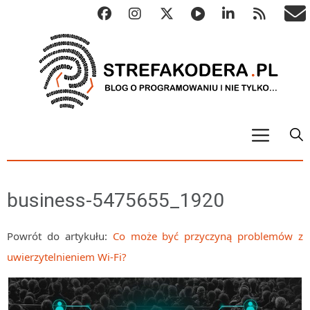
START
ALGO
business-5475655_1920
Abstrakcyjne struktury danych
Metody numeryczne
Powrót do artykułu:
Co może być przyczyną problemów z
uwierzytelnieniem Wi-Fi?
Algorytmy sortowania
Algorytmy szyfrujące
Algorytmy konwersji