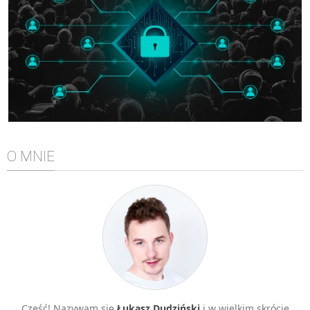
Algorytmy wyszukiwania
Inne
DEV
C++
Elementarz Java
Pascal
WEB
O MNIE
.htaccess
HTML 5
CSS 3
JavaScript
Django
PHP
WordPress
Cześć! Nazywam się
Łukasz Dudziński
i w wielkim skrócie