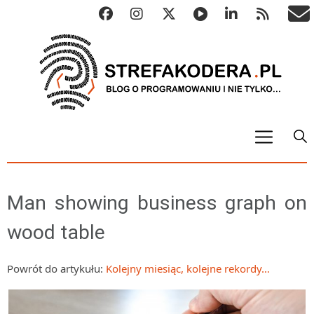
START
ALGO
Man showing business graph on
Abstrakcyjne struktury danych
wood table
Metody numeryczne
Algorytmy sortowania
Powrót do artykułu:
Kolejny miesiąc, kolejne rekordy…
Algorytmy szyfrujące
Algorytmy konwersji