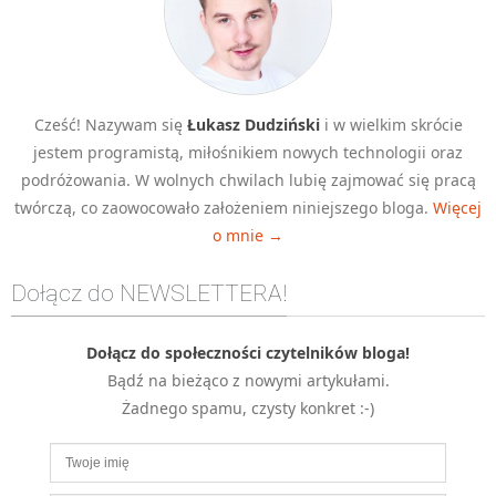
MOBILE
Android
KONTROLA WERSJI
Git
Cześć! Nazywam się
Łukasz Dudziński
i w wielkim skrócie
jestem programistą, miłośnikiem nowych technologii oraz
BAZY
podróżowania. W wolnych chwilach lubię zajmować się pracą
SQL
twórczą, co zaowocowało założeniem niniejszego bloga.
Więcej
MySQL
o mnie →
TESTOWANIE
SIECI
Dołącz do NEWSLETTERA!
EXCEL
WYDARZENIA
Dołącz do społeczności czytelników bloga!
BIZNES
Bądź na bieżąco z nowymi artykułami.
PO GODZINACH
Żadnego spamu, czysty konkret :-)
KONTAKT