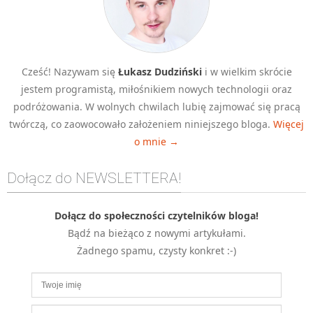
MOBILE
Android
KONTROLA WERSJI
Cześć! Nazywam się
Łukasz Dudziński
i w wielkim skrócie
Git
jestem programistą, miłośnikiem nowych technologii oraz
BAZY
podróżowania. W wolnych chwilach lubię zajmować się pracą
SQL
twórczą, co zaowocowało założeniem niniejszego bloga.
Więcej
MySQL
o mnie →
TESTOWANIE
Dołącz do NEWSLETTERA!
SIECI
EXCEL
Dołącz do społeczności czytelników bloga!
WYDARZENIA
Bądź na bieżąco z nowymi artykułami.
BIZNES
Żadnego spamu, czysty konkret :-)
PO GODZINACH
KONTAKT