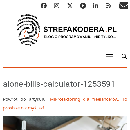
START
ALGO
alone-bills-calculator-1253591
Abstrakcyjne struktury danych
Metody numeryczne
Powrót do artykułu:
Mikrofaktoring dla freelancerów. To
prostsze niż myślisz!
Algorytmy sortowania
Algorytmy szyfrujące
Algorytmy konwersji