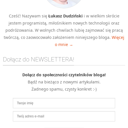
MOBILE
Android
Cześć! Nazywam się
Łukasz Dudziński
i w wielkim skrócie
KONTROLA WERSJI
jestem programistą, miłośnikiem nowych technologii oraz
Git
podróżowania. W wolnych chwilach lubię zajmować się pracą
twórczą, co zaowocowało założeniem niniejszego bloga.
Więcej
BAZY
o mnie →
SQL
MySQL
Dołącz do NEWSLETTERA!
TESTOWANIE
SIECI
Dołącz do społeczności czytelników bloga!
EXCEL
Bądź na bieżąco z nowymi artykułami.
WYDARZENIA
Żadnego spamu, czysty konkret :-)
BIZNES
PO GODZINACH
KONTAKT