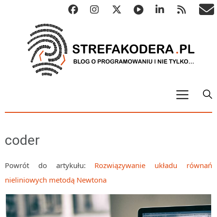
START
ALGO
coder
Abstrakcyjne struktury danych
Metody numeryczne
Powrót do artykułu:
Rozwiązywanie układu równań
nieliniowych metodą Newtona
Algorytmy sortowania
Algorytmy szyfrujące
Algorytmy konwersji