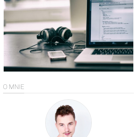
Algorytmy wyszukiwania
Inne
DEV
C++
Elementarz Java
Pascal
WEB
.htaccess
HTML 5
O MNIE
CSS 3
JavaScript
Django
PHP
WordPress