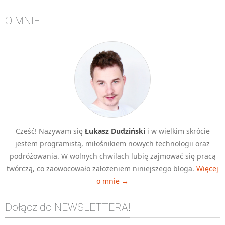
Algorytmy wyszukiwania
O MNIE
Inne
DEV
C++
Elementarz Java
Pascal
WEB
.htaccess
Cześć! Nazywam się
Łukasz Dudziński
i w wielkim skrócie
HTML 5
jestem programistą, miłośnikiem nowych technologii oraz
CSS 3
podróżowania. W wolnych chwilach lubię zajmować się pracą
twórczą, co zaowocowało założeniem niniejszego bloga.
Więcej
JavaScript
o mnie →
Django
PHP
Dołącz do NEWSLETTERA!
WordPress