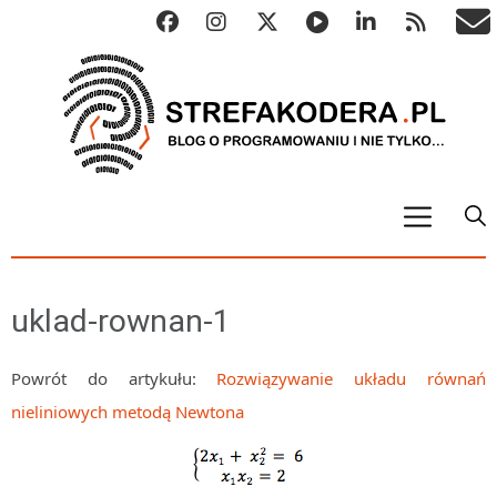
START
ALGO
uklad-rownan-1
Abstrakcyjne struktury danych
Metody numeryczne
Powrót do artykułu:
Rozwiązywanie układu równań
nieliniowych metodą Newtona
Algorytmy sortowania
Algorytmy szyfrujące
Algorytmy konwersji