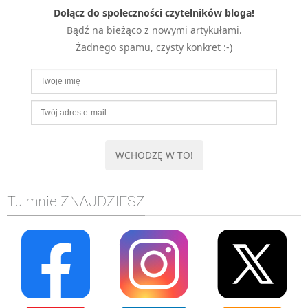
Dołącz do społeczności czytelników bloga!
MOBILE
Bądź na bieżąco z nowymi artykułami.
Android
Żadnego spamu, czysty konkret :-)
KONTROLA WERSJI
Git
BAZY
SQL
MySQL
TESTOWANIE
SIECI
EXCEL
Tu mnie ZNAJDZIESZ
WYDARZENIA
BIZNES
PO GODZINACH
KONTAKT