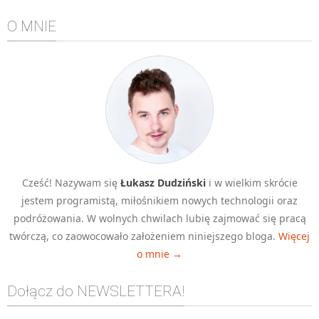
Algorytmy wyszukiwania
O MNIE
Inne
DEV
C++
Elementarz Java
Pascal
WEB
.htaccess
Cześć! Nazywam się
Łukasz Dudziński
i w wielkim skrócie
HTML 5
jestem programistą, miłośnikiem nowych technologii oraz
CSS 3
podróżowania. W wolnych chwilach lubię zajmować się pracą
twórczą, co zaowocowało założeniem niniejszego bloga.
Więcej
JavaScript
o mnie →
Django
PHP
Dołącz do NEWSLETTERA!
WordPress