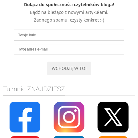
Dołącz do społeczności czytelników bloga!
MOBILE
Bądź na bieżąco z nowymi artykułami.
Android
Żadnego spamu, czysty konkret :-)
KONTROLA WERSJI
Git
BAZY
SQL
MySQL
TESTOWANIE
SIECI
EXCEL
Tu mnie ZNAJDZIESZ
WYDARZENIA
BIZNES
PO GODZINACH
KONTAKT