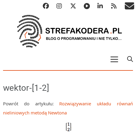
START
ALGO
wektor-[1-2]
Abstrakcyjne struktury danych
Metody numeryczne
Powrót do artykułu:
Rozwiązywanie układu równań
nieliniowych metodą Newtona
Algorytmy sortowania
Algorytmy szyfrujące
Algorytmy konwersji